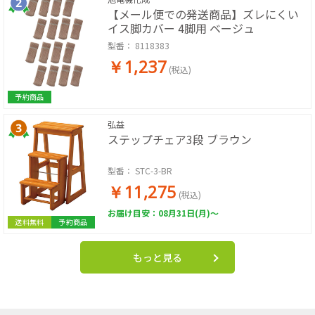
【メール便での発送商品】ズレにくい
イス脚カバー 4脚用 ベージュ
型番：
8118383
￥1,237
(税込)
予約商品
弘益
ステップチェア3段 ブラウン
型番：
STC-3-BR
￥11,275
(税込)
お届け目安：08月31日(月)～
送料無料
予約商品
もっと見る