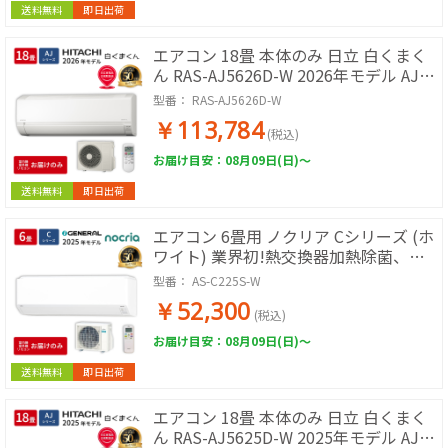
送料無料
即日出荷
エアコン 18畳 本体のみ 日立 白くまく
ん RAS-AJ5626D-W 2026年モデル AJシ
リーズ ルームエアコン 取付工事なし 冷
型番：
RAS-AJ5626D-W
暖房 単相200V スターホワイト 除湿 コ
￥113,784
ンパクト 壁掛けエアコン エアコン単品
(税込)
リビング ダイニング 広い部屋
お届け目安：08月09日(日)～
送料無料
即日出荷
エアコン 6畳用 ノクリア Cシリーズ (ホ
ワイト) 業界初!熱交換器加熱除菌、コ
ンパクトモデル
型番：
AS-C225S-W
￥52,300
(税込)
お届け目安：08月09日(日)～
送料無料
即日出荷
エアコン 18畳 本体のみ 日立 白くまく
ん RAS-AJ5625D-W 2025年モデル AJシ