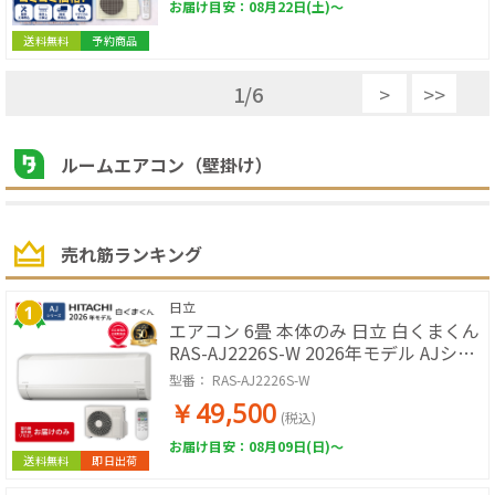
お届け目安：08月22日(土)～
送料無料
予約商品
1
/
6
>
>>
ルームエアコン（壁掛け）
売れ筋ランキング
日立
エアコン 6畳 本体のみ 日立 白くまくん
RAS-AJ2226S-W 2026年モデル AJシリ
ーズ ルームエアコン 取付工事なし 冷暖
型番：
RAS-AJ2226S-W
房 単相100V スターホワイト 除湿 コン
￥49,500
パクト 壁掛けエアコン エアコン単品 寝
(税込)
室 子ども部屋 書斎
お届け目安：08月09日(日)～
送料無料
即日出荷