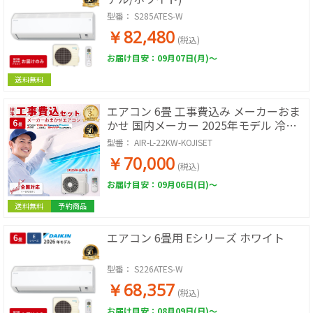
型番：
S285ATES-W
￥82,480
(税込)
お届け目安：09月07日(月)～
送料無料
エアコン 6畳 工事費込み メーカーおま
かせ 国内メーカー 2025年モデル 冷房
暖房 冷暖房 100V ルームエアコン 工事
型番：
AIR-L-22KW-KOJISET
保証3年 工事費込み 工事費込 工事込み
￥70,000
工事込
(税込)
お届け目安：09月06日(日)～
送料無料
予約商品
エアコン 6畳用 Eシリーズ ホワイト
型番：
S226ATES-W
￥68,357
(税込)
お届け目安：08月09日(日)～