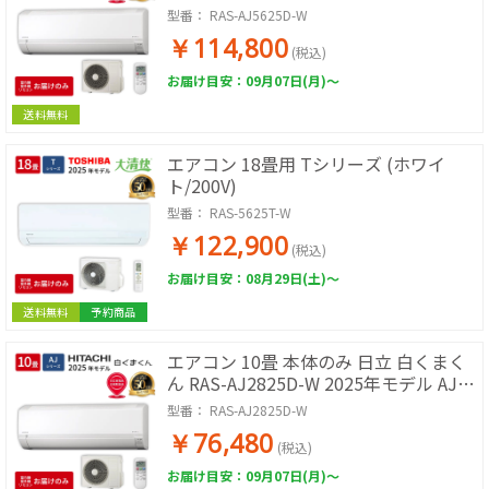
リーズ ルームエアコン 取付工事なし 冷
型番：
RAS-AJ5625D-W
暖房 単相200V スターホワイト 除湿 コ
￥114,800
ンパクト 壁掛けエアコン エアコン単品
(税込)
リビング ダイニング 広い部屋
お届け目安：09月07日(月)～
送料無料
エアコン 18畳用 Tシリーズ (ホワイ
ト/200V)
型番：
RAS-5625T-W
￥122,900
(税込)
お届け目安：08月29日(土)～
送料無料
予約商品
エアコン 10畳 本体のみ 日立 白くまく
ん RAS-AJ2825D-W 2025年モデル AJシ
リーズ ルームエアコン 取付工事なし 冷
型番：
RAS-AJ2825D-W
暖房 単相200V スターホワイト 除湿 コ
￥76,480
ンパクト 壁掛けエアコン エアコン単品
(税込)
リビング 寝室
お届け目安：09月07日(月)～