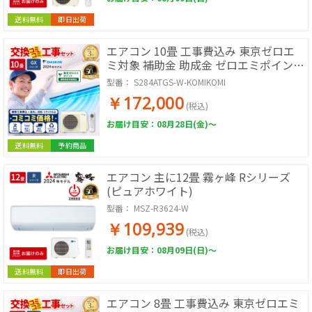
送料無料
即日出荷
エアコン 10畳 工事費込み 東京ゼロエ
ミ対象 補助金 助成金 ゼロエミポイント
コミコミ価格 ダイキン GXシリーズ
型番：
S284ATGS-W-KOMIKOMI
S284ATGS-W 2024年モデル ホワイト
￥172,000
(税込)
お届け目安：08月28日(金)～
送料無料
予約商品
エアコン 主に12畳 霧ヶ峰 Rシリーズ
(ピュアホワイト)
型番：
MSZ-R3624-W
￥109,939
(税込)
お届け目安：08月09日(日)～
送料無料
即日出荷
エアコン 8畳 工事費込み 東京ゼロエミ