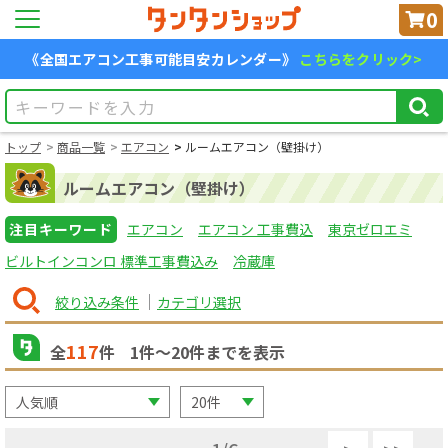
0
《全国エアコン工事可能目安カレンダー》
こちらをクリック>
トップ
商品一覧
エアコン
ルームエアコン（壁掛け）
ルームエアコン（壁掛け）
注目キーワード
エアコン
エアコン 工事費込
東京ゼロエミ
ビルトインコンロ 標準工事費込み
冷蔵庫
絞り込み条件
カテゴリ選択
117
全
件
1
件〜
20
件までを表示