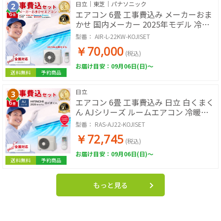
日立｜東芝｜パナソニック
エアコン 6畳 工事費込み メーカーおま
かせ 国内メーカー 2025年モデル 冷房
暖房 冷暖房 100V ルームエアコン 工事
型番：
AIR-L-22KW-KOJISET
保証3年 工事費込み 工事費込 工事込み
￥70,000
工事込
(税込)
お届け目安：09月06日(日)～
送料無料
予約商品
日立
エアコン 6畳 工事費込み 日立 白くまく
ん AJシリーズ ルームエアコン 冷暖房
単相100V RAS-AJ2226S-W 2026年モデ
型番：
RAS-AJ22-KOJISET
ル スターホワイト 工事費込み 工事費込
￥72,745
工事込み 工事込 HITACHI
(税込)
お届け目安：09月06日(日)～
送料無料
予約商品
もっと見る