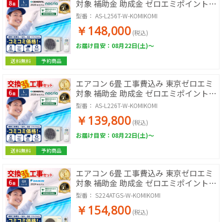
対象 補助金 助成金 ゼロエミポイント
コミコミ価格 ゼネラル ノクリア Lシリ
型番：
AS-L256T-W-KOMIKOMI
ーズ AS-L256T-W 2026年モデル ホワイ
￥148,000
ト
(税込)
お届け目安：08月22日(土)～
送料無料
予約商品
エアコン 6畳 工事費込み 東京ゼロエミ
対象 補助金 助成金 ゼロエミポイント
コミコミ価格 ゼネラル ノクリア Lシリ
型番：
AS-L226T-W-KOMIKOMI
ーズ AS-L226T-W 2026年モデル ホワイ
￥139,800
ト
(税込)
お届け目安：08月22日(土)～
送料無料
予約商品
エアコン 6畳 工事費込み 東京ゼロエミ
対象 補助金 助成金 ゼロエミポイント
コミコミ価格 ダイキン GXシリーズ
型番：
S224ATGS-W-KOMIKOMI
S224ATGS-W 2024年モデル ホワイト
￥154,800
(税込)