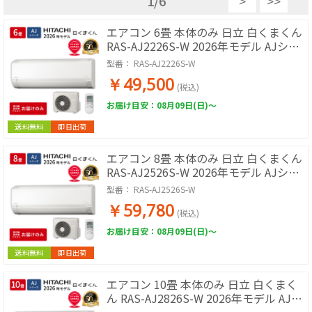
1
/
6
>
>>
エアコン 6畳 本体のみ 日立 白くまくん
RAS-AJ2226S-W 2026年モデル AJシリ
ーズ ルームエアコン 取付工事なし 冷暖
型番：
RAS-AJ2226S-W
房 単相100V スターホワイト 除湿 コン
￥49,500
パクト 壁掛けエアコン エアコン単品 寝
(税込)
室 子ども部屋 書斎
お届け目安：08月09日(日)～
送料無料
即日出荷
エアコン 8畳 本体のみ 日立 白くまくん
RAS-AJ2526S-W 2026年モデル AJシリ
ーズ ルームエアコン 取付工事なし 冷暖
型番：
RAS-AJ2526S-W
房 単相100V スターホワイト 除湿 コン
￥59,780
パクト 壁掛けエアコン エアコン単品 寝
(税込)
室 子ども部屋 書斎
お届け目安：08月09日(日)～
送料無料
即日出荷
エアコン 10畳 本体のみ 日立 白くまく
ん RAS-AJ2826S-W 2026年モデル AJシ