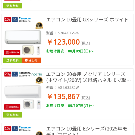
送料無料
エアコン 10畳用 GXシリーズ ホワイト
型番：
S284ATGS-W
￥123,000
(税込)
お届け目安：08月09日(日)～
送料無料
即日出荷
エアコン 20畳用 ノクリア Lシリーズ
(ホワイト/200V) 送風路パネルまで取り
外し可能でお手入れラクラク
型番：
AS-L635S2W
￥135,867
(税込)
お届け目安：09月07日(月)～
送料無料
エアコン 10畳用 Eシリーズ(2025年モ
デル/ホワイト)