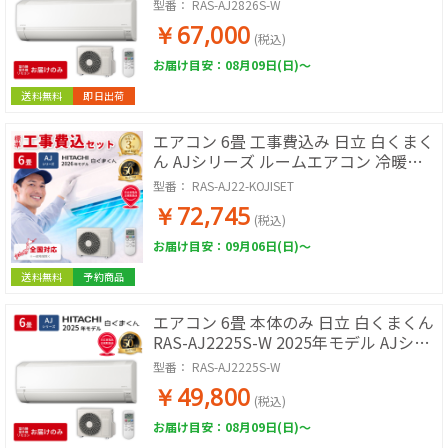
リーズ ルームエアコン 取付工事なし 冷
型番：
RAS-AJ2826S-W
暖房 単相100V スターホワイト 除湿 コ
￥67,000
ンパクト 壁掛けエアコン エアコン単品
(税込)
リビング 寝室
お届け目安：08月09日(日)～
送料無料
即日出荷
エアコン 6畳 工事費込み 日立 白くまく
ん AJシリーズ ルームエアコン 冷暖房
単相100V RAS-AJ2226S-W 2026年モデ
型番：
RAS-AJ22-KOJISET
ル スターホワイト 工事費込み 工事費込
￥72,745
工事込み 工事込 HITACHI
(税込)
お届け目安：09月06日(日)～
送料無料
予約商品
エアコン 6畳 本体のみ 日立 白くまくん
RAS-AJ2225S-W 2025年モデル AJシリ
ーズ ルームエアコン 取付工事なし 冷暖
型番：
RAS-AJ2225S-W
房 単相100V スターホワイト 除湿 コン
￥49,800
パクト 壁掛けエアコン エアコン単品 寝
(税込)
室 子ども部屋 書斎
お届け目安：08月09日(日)～