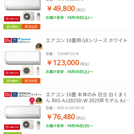
房 単相100V スターホワイト 除湿 コン
￥49,800
パクト 壁掛けエアコン エアコン単品 寝
(税込)
室 子ども部屋 書斎
お届け目安：08月08日(土)～
送料無料
即日出荷
エアコン 10畳用 GXシリーズ ホワイト
型番：
S284ATGS-W
￥123,000
(税込)
お届け目安：08月08日(土)～
送料無料
即日出荷
エアコン 10畳 本体のみ 日立 白くまく
ん RAS-AJ2825D-W 2025年モデル AJシ
リーズ ルームエアコン 取付工事なし 冷
型番：
RAS-AJ2825D-W
暖房 単相200V スターホワイト 除湿 コ
￥76,480
ンパクト 壁掛けエアコン エアコン単品
(税込)
リビング 寝室
お届け目安：09月06日(日)～