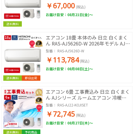
暖房 単相100V スターホワイト 除湿 コ
￥67,000
ンパクト 壁掛けエアコン エアコン単品
(税込)
リビング 寝室
お届け目安：08月21日(金)～
送料無料
エアコン 18畳 本体のみ 日立 白くまく
ん RAS-AJ5626D-W 2026年モデル AJシ
リーズ ルームエアコン 取付工事なし 冷
型番：
RAS-AJ5626D-W
暖房 単相200V スターホワイト 除湿 コ
￥113,784
ンパクト 壁掛けエアコン エアコン単品
(税込)
リビング ダイニング 広い部屋
お届け目安：08月08日(土)～
送料無料
即日出荷
エアコン 6畳 工事費込み 日立 白くまく
ん AJシリーズ ルームエアコン 冷暖房
単相100V RAS-AJ2226S-W 2026年モデ
型番：
RAS-AJ22-KOJISET
ル スターホワイト 工事費込み 工事費込
￥72,745
工事込み 工事込 HITACHI
(税込)
お届け目安：08月27日(木)～
送料無料
予約商品