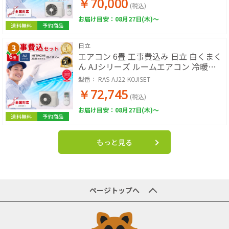
￥70,000
工事込
(税込)
お届け目安：08月27日(木)～
送料無料
予約商品
日立
エアコン 6畳 工事費込み 日立 白くまく
ん AJシリーズ ルームエアコン 冷暖房
単相100V RAS-AJ2226S-W 2026年モデ
型番：
RAS-AJ22-KOJISET
ル スターホワイト 工事費込み 工事費込
￥72,745
工事込み 工事込 HITACHI
(税込)
お届け目安：08月27日(木)～
送料無料
予約商品
もっと見る
ページトップへ