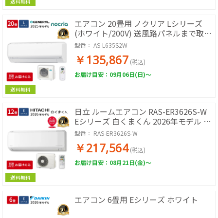
送料無料
エアコン 20畳用 ノクリア Lシリーズ
(ホワイト/200V) 送風路パネルまで取り
外し可能でお手入れラクラク
型番：
AS-L635S2W
￥135,867
(税込)
お届け目安：09月06日(日)～
送料無料
日立 ルームエアコン RAS-ER3626S-W
Eシリーズ 白くまくん 2026年モデル 12
畳用 3.6kW 単相100V スターホワイト
型番：
RAS-ER3626S-W
凍結洗浄 Light ステンレス・クリーン
￥217,564
ecoこれっきり
(税込)
お届け目安：08月21日(金)～
送料無料
エアコン 6畳用 Eシリーズ ホワイト