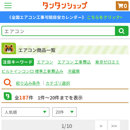
0
《全国エアコン工事可能目安カレンダー》
こちらをクリック>
エアコン商品一覧
注目キーワード
エアコン
エアコン 工事費込
東京ゼロエミ
ビルトインコンロ 標準工事費込み
冷蔵庫
絞り込み条件
カテゴリ選択
187
全
件
1
件〜
20
件までを表示
1
/
10
>
>>