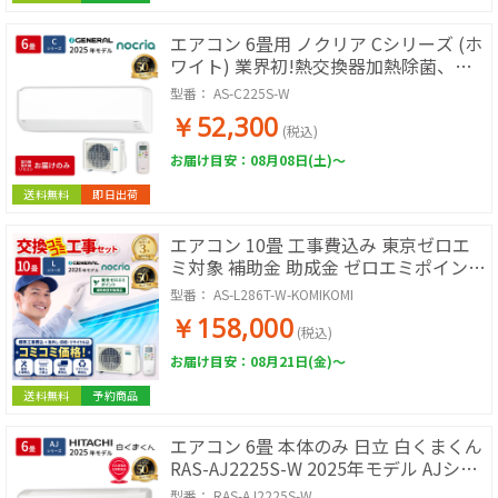
エアコン 6畳用 ノクリア Cシリーズ (ホ
ワイト) 業界初!熱交換器加熱除菌、コ
ンパクトモデル
型番：
AS-C225S-W
￥52,300
(税込)
お届け目安：08月08日(土)～
送料無料
即日出荷
エアコン 10畳 工事費込み 東京ゼロエ
ミ対象 補助金 助成金 ゼロエミポイント
コミコミ価格 ゼネラル ノクリア Lシリ
型番：
AS-L286T-W-KOMIKOMI
ーズ AS-L286T-W 2026年モデル ホワイ
￥158,000
ト
(税込)
お届け目安：08月21日(金)～
送料無料
予約商品
エアコン 6畳 本体のみ 日立 白くまくん
RAS-AJ2225S-W 2025年モデル AJシリ
ーズ ルームエアコン 取付工事なし 冷暖
型番：
RAS-AJ2225S-W