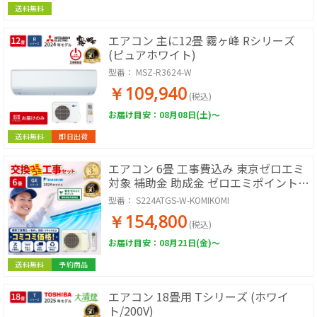
送料無料
エアコン 主に12畳 霧ヶ峰 Rシリーズ
(ピュアホワイト)
型番：
MSZ-R3624-W
￥109,940
(税込)
お届け目安：08月08日(土)～
送料無料
即日出荷
エアコン 6畳 工事費込み 東京ゼロエミ
対象 補助金 助成金 ゼロエミポイント
コミコミ価格 ダイキン GXシリーズ
型番：
S224ATGS-W-KOMIKOMI
S224ATGS-W 2024年モデル ホワイト
￥154,800
(税込)
お届け目安：08月21日(金)～
送料無料
予約商品
エアコン 18畳用 Tシリーズ (ホワイ
ト/200V)