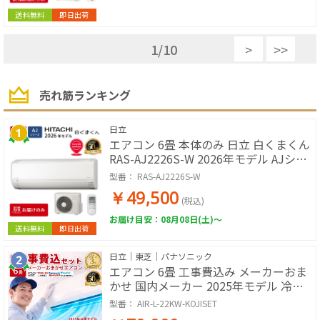
送料無料
即日出荷
1
/
10
>
>>
売れ筋ランキング
日立
エアコン 6畳 本体のみ 日立 白くまくん
RAS-AJ2226S-W 2026年モデル AJシリ
ーズ ルームエアコン 取付工事なし 冷暖
型番：
RAS-AJ2226S-W
房 単相100V スターホワイト 除湿 コン
￥49,500
パクト 壁掛けエアコン エアコン単品 寝
(税込)
室 子ども部屋 書斎
お届け目安：08月08日(土)～
送料無料
即日出荷
日立｜東芝｜パナソニック
エアコン 6畳 工事費込み メーカーおま
かせ 国内メーカー 2025年モデル 冷房
暖房 冷暖房 100V ルームエアコン 工事
型番：
AIR-L-22KW-KOJISET
保証3年 工事費込み 工事費込 工事込み