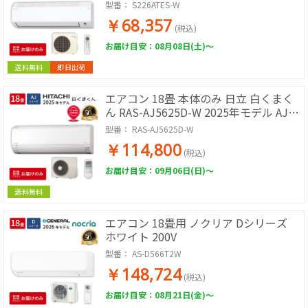
型番：
S226ATES-W
￥68,357
(税込)
お届け目安：08月08日(土)～
送料無料
即日出荷
エアコン 18畳 本体のみ 日立 白くまく
ん RAS-AJ5625D-W 2025年モデル AJシ
リーズ ルームエアコン 取付工事なし 冷
型番：
RAS-AJ5625D-W
暖房 単相200V スターホワイト 除湿 コ
￥114,800
ンパクト 壁掛けエアコン エアコン単品
(税込)
リビング ダイニング 広い部屋
お届け目安：09月06日(日)～
送料無料
エアコン 18畳用 ノクリア Dシリーズ
ホワイト 200V
型番：
AS-D566T2W
￥148,724
(税込)
お届け目安：08月21日(金)～