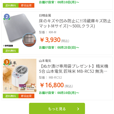
お届け目安：08月10日(月)～
送料無料
即日出荷
日晴金属
床のキズや凹み防止に!!冷蔵庫キズ防止
マットMサイズ(～500Lクラス)
型番：
KM-M
￥3,930
(税込)
お届け目安：08月23日(日)～
送料無料
山本電気
【ぬか漬け専用袋プレゼント】精米機
5合 山本電気 匠味米 MB-RC52 無洗米
対応 再精米対応 日本製 道場六三郎監修
型番：
MB-RC52
家庭用精米機 小型 精米機 ライスクリー
￥16,800
ナー 米ぬか MICHIBA
(税込)
お届け目安：08月10日(月)～
送料無料
即日出荷
もっと見る