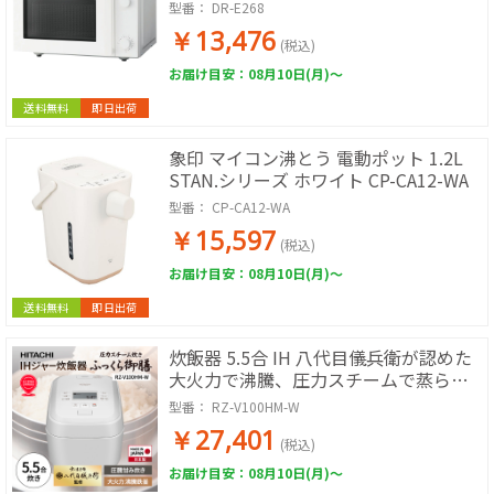
め
型番：
DR-E268
￥13,476
(税込)
お届け目安：08月10日(月)～
送料無料
即日出荷
象印 マイコン沸とう 電動ポット 1.2L
STAN.シリーズ ホワイト CP-CA12-WA
型番：
CP-CA12-WA
￥15,597
(税込)
お届け目安：08月10日(月)～
送料無料
即日出荷
炊飯器 5.5合 IH 八代目儀兵衛が認めた
大火力で沸騰、圧力スチームで蒸らす
「圧騰甘み炊き」 (フロストホワイト)
型番：
RZ-V100HM-W
￥27,401
(税込)
お届け目安：08月10日(月)～