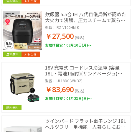
送料無料
即日出荷
炊飯器 5.5合 IH 八代目儀兵衛が認めた
大火力で沸騰、圧力スチームで蒸らす
「圧騰甘み炊き」 (フロストブラック)
型番：
RZ-V100HM-K
￥27,500
(税込)
お届け目安：08月10日(月)～
送料無料
即日出荷
18V 充電式 コードレス冷温庫 (容量
18L・電池1個付)(サンドベージュ)
[KH10]
型番：
UL18DC(WMBZ)
￥83,690
(税込)
お届け目安：08月23日(日)～
送料無料
ツインバード フラット電子レンジ 18L
ヘルツフリー単機能一人暮らしにお勧