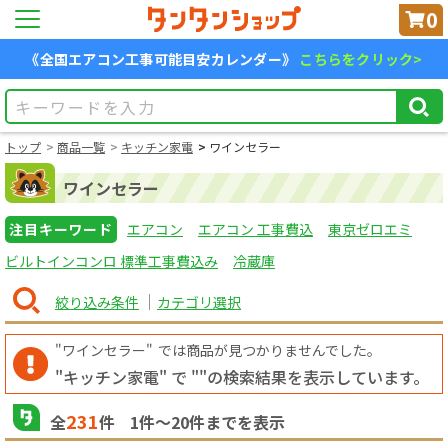
0
《全国エアコン工事可能目安カレンダー》
こちらをクリック>
トップ
商品一覧
キッチン家電
ワインセラー
ワインセラー
注目キーワード
エアコン
エアコン 工事費込
東京ゼロエミ
ビルトインコンロ 標準工事費込み
冷蔵庫
絞り込み条件
カテゴリ選択
"ワインセラー"
では商品が見つかりませんでした。
"キッチン家電" で "
"の検索結果を表示しています。
231
全
件
1
件〜
20
件までを表示