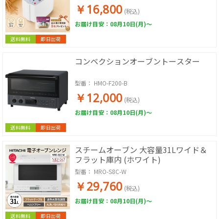
家庭用精米機 小型 精米機 ライスクリー
￥16,800
ナー 米ぬか MICHIBA
(税込)
お届け目安：08月10日(月)～
送料無料
即日出荷
コンベクションオーブントースター
型番：
HMO-F200-B
￥12,000
(税込)
お届け目安：08月10日(月)～
送料無料
即日出荷
スチームオーブン 大容量31Lワイド＆
フラット庫内 (ホワイト)
型番：
MRO-S8C-W
￥29,760
(税込)
お届け目安：08月10日(月)～
送料無料
即日出荷