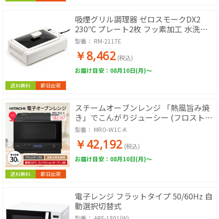
吸煙グリル調理器 ゼロスモークDX2
230℃ プレート2枚 フッ素加工 水洗い
ok 吸引ファン 穴あき 油落とし
型番：
RM-211TE
￥8,462
(税込)
お届け目安：08月10日(月)～
送料無料
即日出荷
スチームオーブンレンジ 「熱風旨み焼
き」でこんがりジューシー (フロストブ
ラック)
型番：
MRO-W1C-K
￥42,192
(税込)
お届け目安：08月10日(月)～
送料無料
即日出荷
電子レンジ フラットタイプ 50/60Hz 自
動選択切替式
型番：
ARF-1801(W)