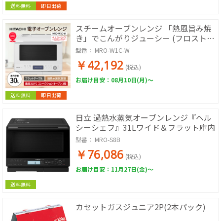
送料無料
即日出荷
スチームオーブンレンジ 「熱風旨み焼
き」でこんがりジューシー (フロストホ
ワイト)
型番：
MRO-W1C-W
￥42,192
(税込)
お届け目安：08月10日(月)～
送料無料
即日出荷
日立 過熱水蒸気オーブンレンジ『ヘル
シーシェフ』31Lワイド＆フラット庫内
型番：
MRO-S8B
￥76,086
(税込)
お届け目安：11月27日(金)～
送料無料
カセットガスジュニア2P(2本パック)