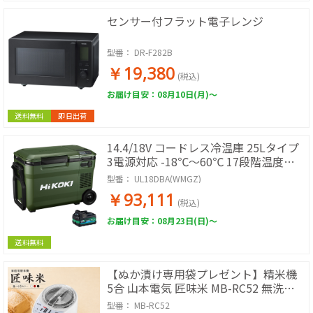
センサー付フラット電子レンジ
型番：
DR-F282B
￥19,380
(税込)
お届け目安：08月10日(月)～
送料無料
即日出荷
14.4/18V コードレス冷温庫 25Lタイプ
3電源対応 -18℃～60℃ 17段階温度設
定 高容量蓄電池1個付き ACアダプタ 車
型番：
UL18DBA(WMGZ)
載用DCコード付き フォレストグリーン
￥93,111
(税込)
お届け目安：08月23日(日)～
送料無料
【ぬか漬け専用袋プレゼント】精米機
5合 山本電気 匠味米 MB-RC52 無洗米
対応 再精米対応 日本製 道場六三郎監修
型番：
MB-RC52