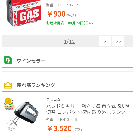
型番：
CB-JR-120P
￥900
(税込)
お届け目安：08月23日(日)～
1
/
12
>
>>
ワインセラー
売れ筋ランキング
テスコム
ハンドミキサー 泡立て器 自立式 5段階
切替 コンパクト収納 取り外しワンタッ
チ ステンレス製 食洗器対応 【ABC
型番：
THM1300-S
Cooking Studioとの共同開発】 シルバ
￥3,520
ー
(税込)