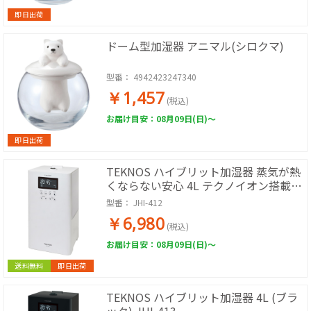
即日出荷
ドーム型加湿器 アニマル(シロクマ)
型番：
4942423247340
￥1,457
(税込)
お届け目安：08月09日(日)～
即日出荷
TEKNOS ハイブリット加湿器 蒸気が熱
くならない安心 4L テクノイオン搭載
(ホワイト) JHI-412
型番：
JHI-412
￥6,980
(税込)
お届け目安：08月09日(日)～
送料無料
即日出荷
TEKNOS ハイブリット加湿器 4L (ブラ