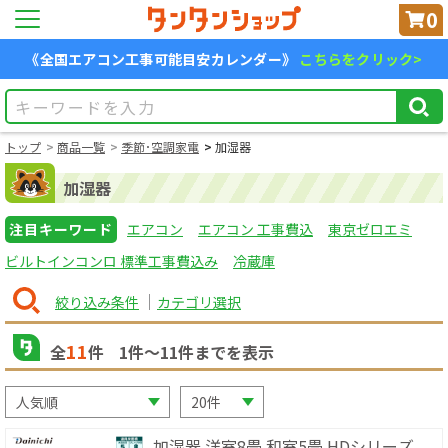
0
《全国エアコン工事可能目安カレンダー》
こちらをクリック>
トップ
商品一覧
季節･空調家電
加湿器
加湿器
注目キーワード
エアコン
エアコン 工事費込
東京ゼロエミ
ビルトインコンロ 標準工事費込み
冷蔵庫
絞り込み条件
カテゴリ選択
11
全
件
1
件〜
11
件までを表示
加湿器 洋室8畳 和室5畳 HDシリーズ