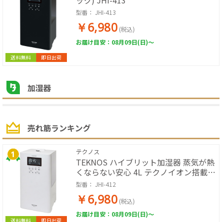
ック) JHI-413
型番：
JHI-413
￥6,980
(税込)
お届け目安：08月09日(日)～
送料無料
即日出荷
加湿器
売れ筋ランキング
テクノス
TEKNOS ハイブリット加湿器 蒸気が熱
くならない安心 4L テクノイオン搭載
(ホワイト) JHI-412
型番：
JHI-412
￥6,980
(税込)
お届け目安：08月09日(日)～
送料無料
即日出荷