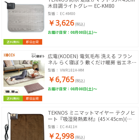
木目調ライトグレー EC-KM80
型番：
EC-KM80
￥3,626
(税込)
お届け目安：08月08日(土)～
送料無料
即日出荷
広電(KODEN) 電気毛布 洗える フラン
ネル らく寝ぼう 敷くだけ暖房 省エネ
80×180cm VWR181H-MM
型番：
VWR181H-MM
￥6,765
(税込)
お届け目安：08月08日(土)～
送料無料
即日出荷
TEKNOS ミニマットマイヤー テクノヒ
ート『吸湿発熱素材』(45×45cm)(ブ
ラウン) EC-K411H
型番：
EC-K411H
￥2,998
(税込)