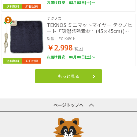
お届け目安：08月08日(土)～
送料無料
即日出荷
テクノス
TEKNOS ミニマットマイヤー テクノヒ
ート『吸湿発熱素材』(45×45cm)(ネ
イビー) EC-K491H
型番：
EC-K491H
￥2,998
(税込)
お届け目安：08月08日(土)～
送料無料
即日出荷
もっと見る
ページトップへ