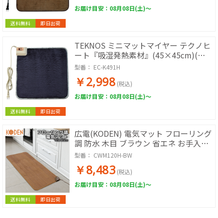
お届け目安：08月08日(土)～
送料無料
即日出荷
TEKNOS ミニマットマイヤー テクノヒ
ート『吸湿発熱素材』(45×45cm)(ネ
イビー) EC-K491H
型番：
EC-K491H
￥2,998
(税込)
お届け目安：08月08日(土)～
送料無料
即日出荷
広電(KODEN) 電気マット フローリング
調 防水 木目 ブラウン 省エネ お手入れ
簡単 電子制御 45℃ CWM120H-BW
型番：
CWM120H-BW
￥8,483
(税込)
お届け目安：08月08日(土)～
送料無料
即日出荷