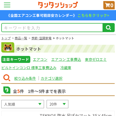
0
《全国エアコン工事可能目安カレンダー》
こちらをクリック>
トップ
商品一覧
季節･空調家電
ホットマット
ホットマット
注目キーワード
エアコン
エアコン 工事費込
東京ゼロエミ
ビルトインコンロ 標準工事費込み
冷蔵庫
絞り込み条件
カテゴリ選択
5
全
件
1
件〜
5
件までを表示
TEKNOS 防水 足ぽかマット 35×45cm