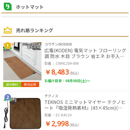
ホットマット
売れ筋ランキング
コウデン(KODEN)
広電(KODEN) 電気マット フローリング
調 防水 木目 ブラウン 省エネ お手入れ
簡単 電子制御 45℃ CWM120H-BW
型番：
CWM120H-BW
￥8,483
(税込)
お届け目安：08月08日(土)～
送料無料
即日出荷
テクノス
TEKNOS ミニマットマイヤー テクノヒ
ート『吸湿発熱素材』(45×45cm)(ブ
ラウン) EC-K411H
型番：
EC-K411H
￥2,998
(税込)