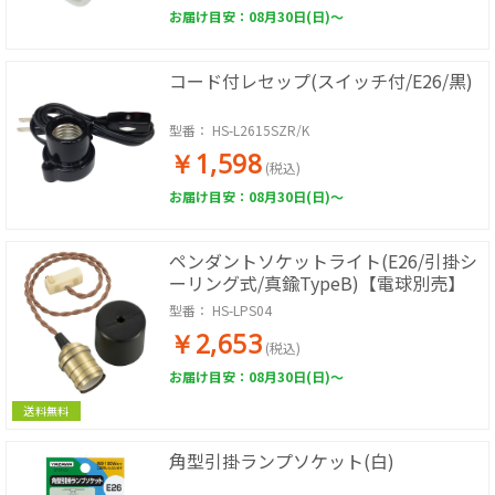
お届け目安：08月30日(日)～
コード付レセップ(スイッチ付/E26/黒)
型番：
HS-L2615SZR/K
￥1,598
(税込)
お届け目安：08月30日(日)～
ペンダントソケットライト(E26/引掛シ
ーリング式/真鍮TypeB)【電球別売】
型番：
HS-LPS04
￥2,653
(税込)
お届け目安：08月30日(日)～
送料無料
角型引掛ランプソケット(白)