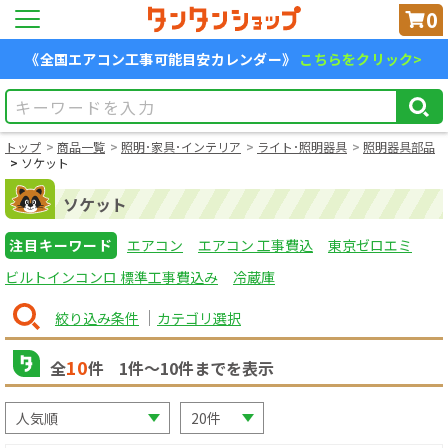
0
《全国エアコン工事可能目安カレンダー》
こちらをクリック>
トップ
商品一覧
照明･家具･インテリア
ライト･照明器具
照明器具部品
ソケット
ソケット
注目キーワード
エアコン
エアコン 工事費込
東京ゼロエミ
ビルトインコンロ 標準工事費込み
冷蔵庫
絞り込み条件
カテゴリ選択
10
全
件
1
件〜
10
件までを表示