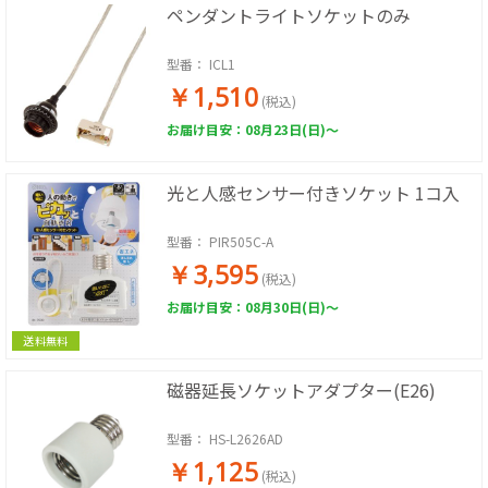
ペンダントライトソケットのみ
型番：
ICL1
￥1,510
(税込)
お届け目安：08月23日(日)～
光と人感センサー付きソケット 1コ入
型番：
PIR505C-A
￥3,595
(税込)
お届け目安：08月30日(日)～
送料無料
磁器延長ソケットアダプター(E26)
型番：
HS-L2626AD
￥1,125
(税込)