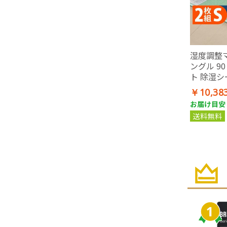
湿度調整マ
ングル 90
ト 除湿シ
洗える
￥10,38
お届け目安：
送料無料