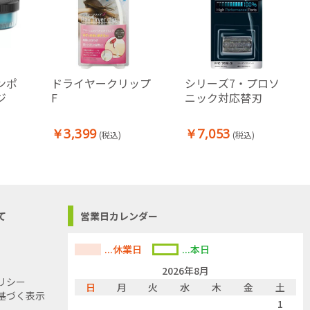
ンポ
ドライヤークリップ
シリーズ7・プロソ
ジ
F
ニック対応替刃
￥3,399
￥7,053
(税込)
(税込)
て
営業日カレンダー
...休業日
...本日
2026年8月
リシー
日
月
火
水
木
金
土
基づく表示
1