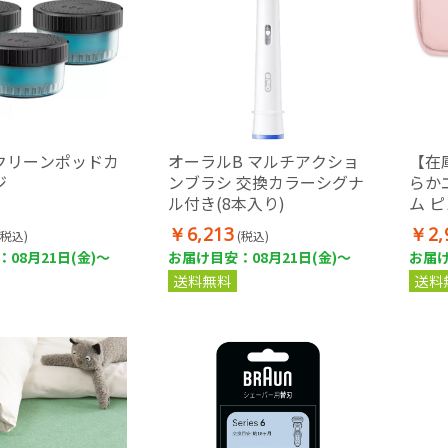
クリーンポッドカ
オーラルB マルチアクショ
【在
ジ
ンブラシ 交換カラーシグナ
らか
ル付き(8本入り)
ム 
￥6,213
￥2,
(税込)
(税込)
08月21日(金)～
お届け目安：08月21日(金)～
お届け
送料無料
送料