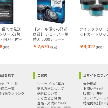
ル便での発送
【メール便での発送
クイッククリー
シリーズ3替
商品】 シェーバー用
ッドカートリッ
刃・内刃一体型
替刃 5000シリーズ
)
用
8
￥7,670
￥3,027
(税込)
(税込)
(税込)
商品を探す
ご案内
当サイトについ
カテゴリ一覧
ショップのご案内
会社情報
新商品一覧
支払方法について
お問い合わせ
売れ筋ランキング
送料について
販売利用規約
よくあるご質問
プライバシーポ
返品・交換について
特定商取引法に
設置・工事料金一覧表