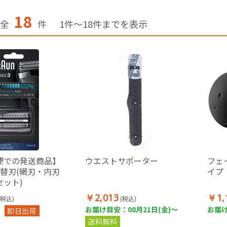
18
全
件
1
件〜
18
件までを表示
便での発送商品】
ウエストサポーター
フェ
3替刃(網刃・内刃
イプ
セット)
￥2,013
￥1,
(税込)
(税込)
お届け目安：08月21日(金)～
お届け
即日出荷
送料無料