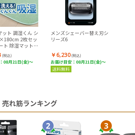
ット 調湿くん シ
メンズシェーバー替え刃シ
×180cm 2枚セッ
リーズ6
ート 除湿マット
3
￥6,230
(税込)
(税込)
08月21日(金)～
お届け目安：08月21日(金)～
送料無料
売れ筋ランキング