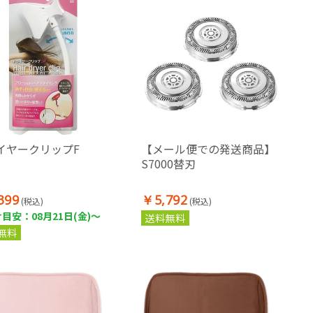
イヤークリップF
【メール便での発送商品】
S7000替刃
399
￥5,792
(税込)
(税込)
目安：08月21日(金)～
送料無料
無料