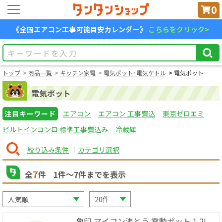
0
《全国エアコン工事可能目安カレンダー》
こちらをクリック>
トップ
商品一覧
キッチン家電
電気ポット･電気ケトル
電気ポット
電気ポット
注目キーワード
エアコン
エアコン 工事費込
東京ゼロエミ
ビルトインコンロ 標準工事費込み
冷蔵庫
絞り込み条件
カテゴリ選択
7
全
件
1
件〜
7
件までを表示
象印 マイコン沸とう 電動ポット 1.2L