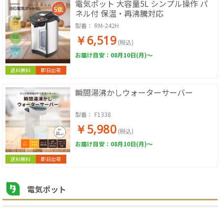
電気ポット 大容量5L シンプル操作 パ
ネル付 保温・再沸騰対応
型番：
RM-242H
￥6,519
(税込)
お届け目安：08月10日(月)～
送料無料
即日出荷
瞬間湯沸かしウォーターサーバー
型番：
F1338
￥5,980
(税込)
お届け目安：08月10日(月)～
送料無料
即日出荷
電気ポット