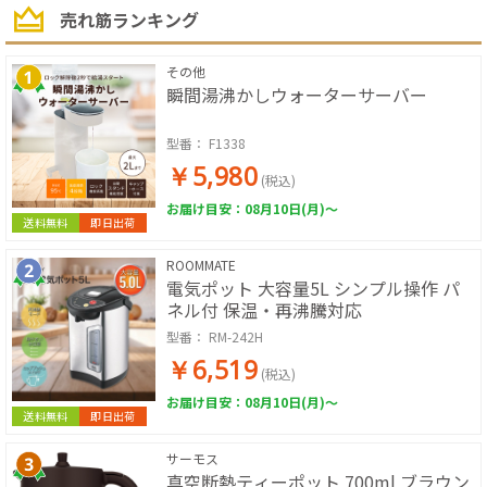
売れ筋ランキング
その他
瞬間湯沸かしウォーターサーバー
型番：
F1338
￥5,980
(税込)
お届け目安：08月10日(月)～
送料無料
即日出荷
ROOMMATE
電気ポット 大容量5L シンプル操作 パ
ネル付 保温・再沸騰対応
型番：
RM-242H
￥6,519
(税込)
お届け目安：08月10日(月)～
送料無料
即日出荷
サーモス
真空断熱ティーポット 700ml ブラウン