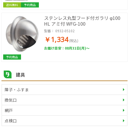
送料無料
予約商品
ステンレス丸型フード付ガラリ φ100
HL アミ付 WFG-100
型番：
0932-05102
￥1,334
(税込)
お届け目安：08月31日(月)～
予約商品
建具
障子・ふすま
換気口
網戸
点検口