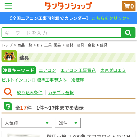
0
《全国エアコン工事可能目安カレンダー》
こちらをクリック>
トップ
商品一覧
DIY･工具･園芸
建材・建具・金物
建具
建具
注目キーワード
エアコン
エアコン 工事費込
東京ゼロエミ
ビルトインコンロ 標準工事費込み
冷蔵庫
絞り込み条件
カテゴリ選択
17
全
件
1
件〜
17
件までを表示
壁用点検口 300角 オフホワイト色 WH-