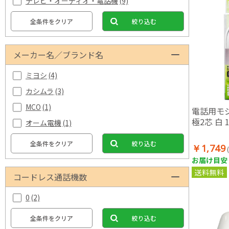
テレビ・オーディオ・電話機
(9)
全条件をクリア
絞り込む
メーカー名／ブランド名
ミヨシ
(4)
カシムラ
(3)
MCO
(1)
電話用モジ
極2芯 白 
オーム電機
(1)
全条件をクリア
絞り込む
￥1,749
お届け目安：
送料無料
コードレス通話機数
0
(2)
全条件をクリア
絞り込む