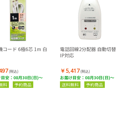
コード 6極6芯 1m 白
電話回線2分配器 自動切替
IP対応
497
￥5,417
(税込)
(税込)
目安：08月30日(日)～
お届け目安：08月30日(日)～
無料
予約商品
送料無料
予約商品