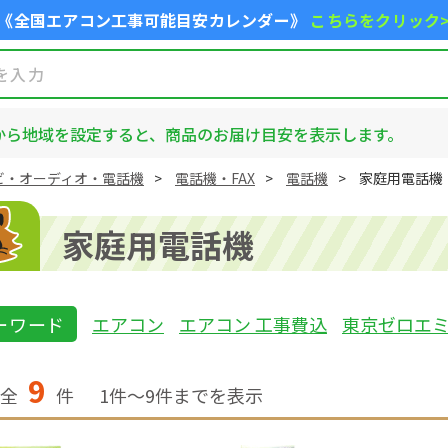
《全国エアコン工事可能目安カレンダー》
こちらをクリック
から地域を設定すると、商品のお届け目安を表示します。
ビ・オーディオ・電話機
電話機・FAX
電話機
家庭用電話機
家庭用電話機
ーワード
エアコン
エアコン 工事費込
東京ゼロエ
9
全
件
1
件〜
9
件までを表示