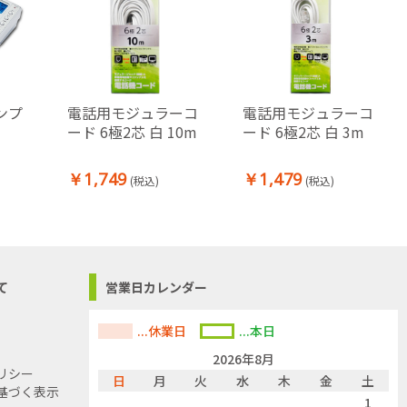
ンプ
電話用モジュラーコ
電話用モジュラーコ
ード 6極2芯 白 10m
ード 6極2芯 白 3m
￥1,749
￥1,479
(税込)
(税込)
て
営業日カレンダー
...休業日
...本日
2026年8月
リシー
日
月
火
水
木
金
土
基づく表示
1