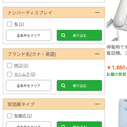
ナンバーディスプレイ
有
(1)
全条件をクリア
絞り込む
停電時で
電話機。
ブランド名(カナ・英語)
MCO
(1)
￥1,880
お届け目安：
カシムラ
(2)
全条件をクリア
絞り込む
受話器タイプ
有線式
(1)
全条件をクリア
絞り込む