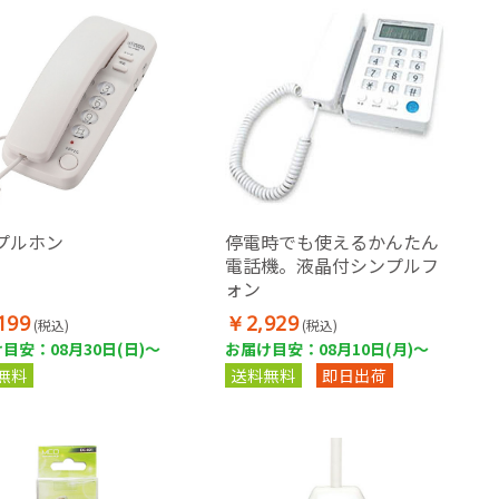
プルホン
停電時でも使えるかんたん
電話機。液晶付シンプルフ
ォン
199
￥2,929
(税込)
(税込)
目安：08月30日(日)～
お届け目安：08月10日(月)～
無料
送料無料
即日出荷