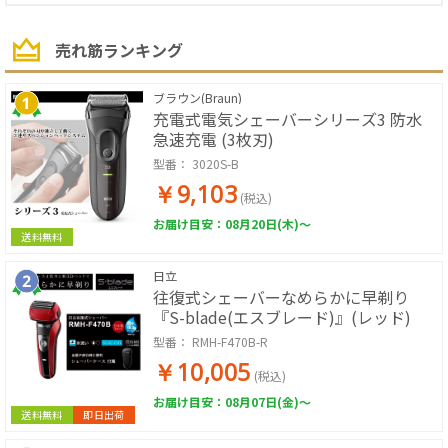
売れ筋ランキング
ブラウン(Braun)
充電式電気シェーバーシリーズ3 防水
急速充電 (3枚刃)
型番：
3020S-B
￥9,103
(税込)
お届け目安：08月20日(木)～
送料無料
日立
往復式シェーバーなめらかに早剃り
『S-blade(エスブレード)』(レッド)
型番：
RMH-F470B-R
￥10,005
(税込)
お届け目安：08月07日(金)～
送料無料
即日出荷