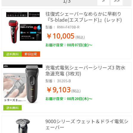
1
/
3
>
>>
往復式シェーバーなめらかに早剃り
『S-blade(エスブレード)』(レッド)
型番：
RMH-F470B-R
￥10,005
(税込)
お届け目安：08月07日(金)～
送料無料
即日出荷
充電式電気シェーバーシリーズ3 防水
急速充電 (3枚刃)
型番：
3020S-B
￥9,103
(税込)
お届け目安：08月20日(木)～
送料無料
9000シリーズ ウェット＆ドライ電気シ
ェーバー