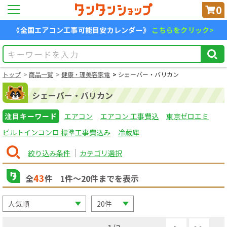
0
《全国エアコン工事可能目安カレンダー》
こちらをクリック>
トップ
商品一覧
健康・理美容家電
シェーバー・バリカン
シェーバー・バリカン
注目キーワード
エアコン
エアコン 工事費込
東京ゼロエミ
ビルトインコンロ 標準工事費込み
冷蔵庫
絞り込み条件
カテゴリ選択
43
全
件
1
件〜
20
件までを表示