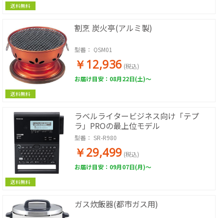
送料無料
割烹 炭火亭(アルミ製)
型番：
QSM01
￥12,936
(税込)
お届け目安：08月22日(土)～
送料無料
ラベルライタービジネス向け「テプ
ラ」PROの最上位モデル
型番：
SR-R980
￥29,499
(税込)
お届け目安：09月07日(月)～
送料無料
ガス炊飯器(都市ガス用)