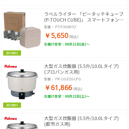
ラベルライター 「ピータッチキューブ
(P-TOUCH CUBE)」 スマートフォン接
続専用モデル(ベージュ)
型番：
PT-P300BTLT
￥5,650
(税込)
お届け目安：08月21日(金)～
送料無料
大型ガス炊飯器 (5.5升/10.0Lタイプ)
(プロパンガス用)
型番：
PR-101ESS-LPG
￥61,866
(税込)
お届け目安：08月22日(土)～
送料無料
大型ガス炊飯器 (5.5升/10.0Lタイプ)
(都市ガス用)