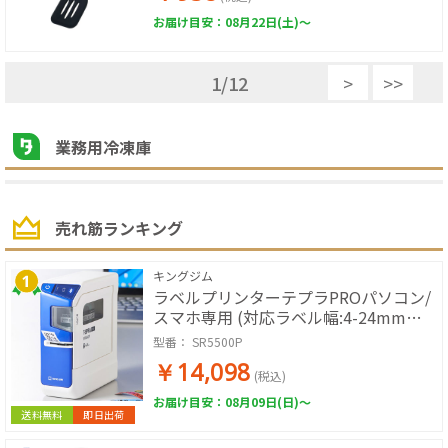
お届け目安：08月22日(土)～
1
/
12
>
>>
業務用冷凍庫
売れ筋ランキング
キングジム
ラベルプリンターテプラPROパソコン/
スマホ専用 (対応ラベル幅:4-24mm幅)
ブルー
型番：
SR5500P
￥14,098
(税込)
お届け目安：08月09日(日)～
送料無料
即日出荷