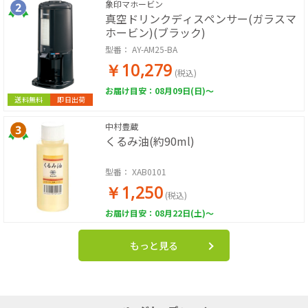
象印マホービン
真空ドリンクディスペンサー(ガラスマ
ホービン)(ブラック)
型番：
AY-AM25-BA
￥10,279
(税込)
お届け目安：08月09日(日)～
送料無料
即日出荷
中村豊蔵
くるみ油(約90ml)
型番：
XAB0101
￥1,250
(税込)
お届け目安：08月22日(土)～
もっと見る