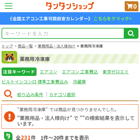
0
《全国エアコン工事可能目安カレンダー》
こちらをクリック>
トップ
商品一覧
業務用品・法人様向け
業務用冷凍庫
業務用冷凍庫
注目キーワード
エアコン
エアコン 工事費込
東京ゼロエミ
ビルトインコンロ 標準工事費込み
冷蔵庫
絞り込み条件
カテゴリ選択
"業務用冷凍庫"
では商品が見つかりませんでした。
"業務用品・法人様向け" で "
"の検索結果を表示して
います。
231
全
件
1
件〜
20
件までを表示