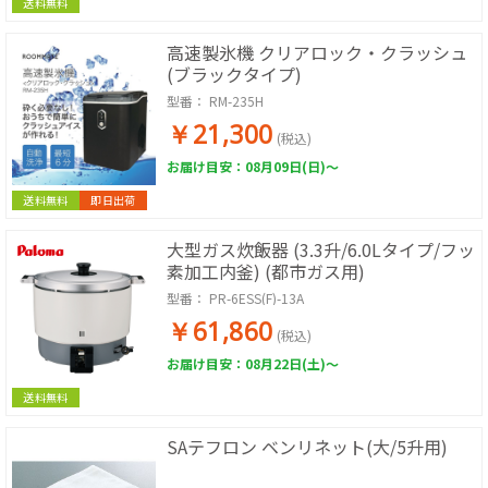
送料無料
高速製氷機 クリアロック・クラッシュ
(ブラックタイプ)
型番：
RM-235H
￥21,300
(税込)
お届け目安：08月09日(日)～
送料無料
即日出荷
大型ガス炊飯器 (3.3升/6.0Lタイプ/フッ
素加工内釜) (都市ガス用)
型番：
PR-6ESS(F)-13A
￥61,860
(税込)
お届け目安：08月22日(土)～
送料無料
SAテフロン ベンリネット(大/5升用)