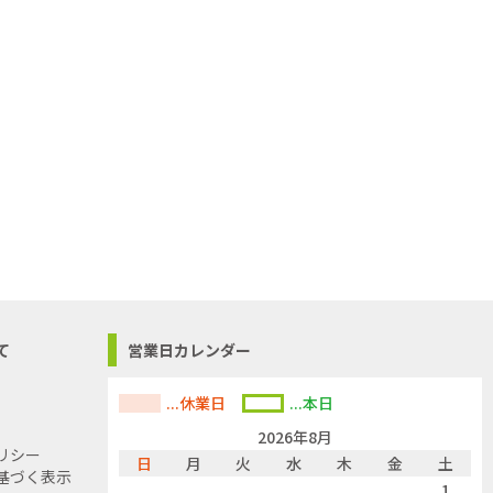
て
営業日カレンダー
...休業日
...本日
2026年8月
リシー
日
月
火
水
木
金
土
基づく表示
1