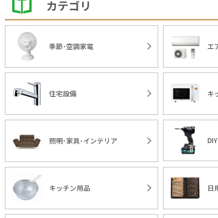
カテゴリ
季節･空調家電
エ
住宅設備
キ
DI
照明･家具･インテリア
キッチン用品
日