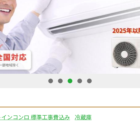
1
2
3
4
5
トインコンロ 標準工事費込み
冷蔵庫