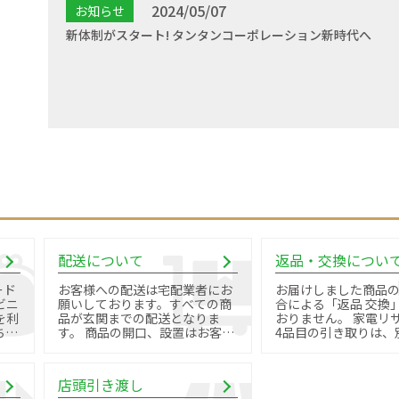
2024/05/07
お知らせ
新体制がスタート! タンタンコーポレーション新時代へ
配送について
返品・交換につい
ード
お客様への配送は宅配業者にお
お届けしました商品
ビニ
願いしております。すべての商
合による「返品 交換
を利
品が玄関までの配送となりま
おりません。 家電リサイクル品
す。 商品の開口、設置はお客様
4品目の引き取りは、
御自身で行っていただきます。
料金と手続きが必要で
店頭引き渡し