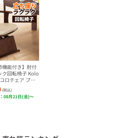
節機能付き】肘付
ク回転椅子 Kolo
+〔コロチェア プラ
 回転椅子 椅子 木
0
(税込)
ン
08月21日(金)～