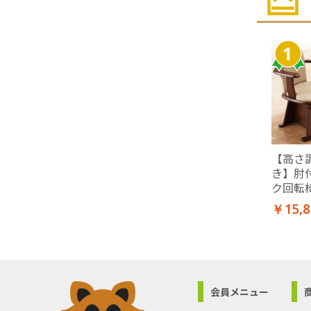
【高さ
き】肘
ク回転椅
CHAI
￥15,8
ア プラ
転椅子 
ラウン
会員メニュー