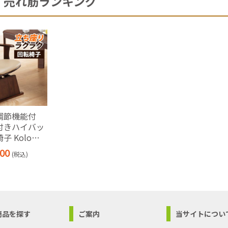
売れ筋ランキング
調節機能付
付きハイバッ
子 Kolo
R+〔コロチェ
00
(税込)
ス〕 肘掛 回
椅子 木製 ブ
商品を探す
ご案内
当サイトについ