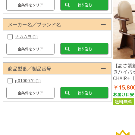
全条件をクリア
絞り込む
メーカー名／ブランド名
ナカムラ
(1)
全条件をクリア
絞り込む
【高さ調
商品型番／製品番号
きハイバッ
CHAIR
g0100070
(1)
ス〕 肘掛
￥15,80
製 ブラウ
全条件をクリア
絞り込む
お届け目安：
送料無料