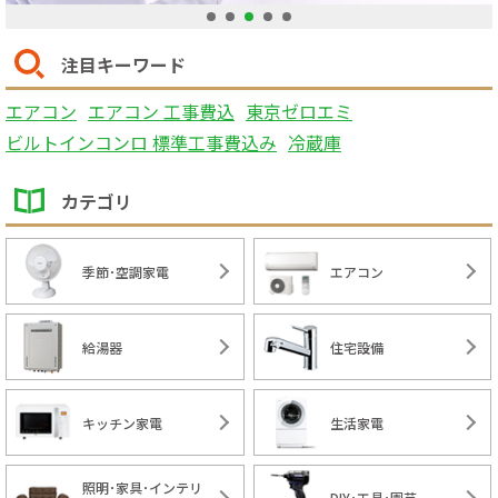
1
2
3
4
5
注目キーワード
エアコン
エアコン 工事費込
東京ゼロエミ
ビルトインコンロ 標準工事費込み
冷蔵庫
カテゴリ
季節･空調家電
エアコン
給湯器
住宅設備
キッチン家電
生活家電
照明･家具･インテリ
DIY･工具･園芸