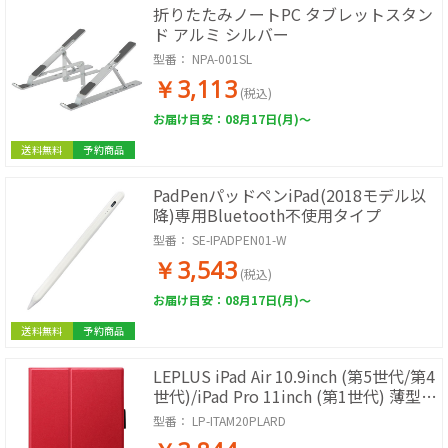
折りたたみノートPC タブレットスタン
ド アルミ シルバー
型番：
NPA-001SL
￥3,113
(税込)
お届け目安：08月17日(月)～
送料無料
予約商品
PadPenパッドペンiPad(2018モデル以
降)専用Bluetooth不使用タイプ
型番：
SE-IPADPEN01-W
￥3,543
(税込)
お届け目安：08月17日(月)～
送料無料
予約商品
LEPLUS iPad Air 10.9inch (第5世代/第4
世代)/iPad Pro 11inch (第1世代) 薄型
PUレザーフラップケース PRIME レッ
型番：
LP-ITAM20PLARD
ド LP-ITAM20PLARD