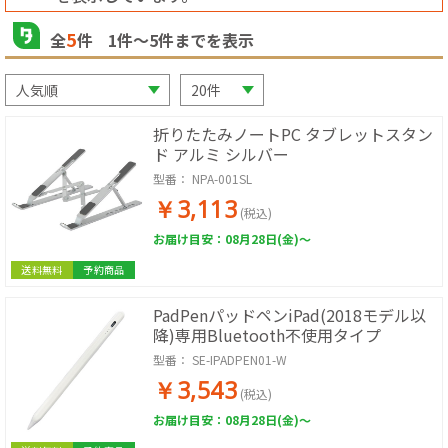
5
全
件
1
件〜
5
件までを表示
折りたたみノートPC タブレットスタン
ド アルミ シルバー
型番：
NPA-001SL
￥3,113
(税込)
お届け目安：08月28日(金)～
送料無料
予約商品
PadPenパッドペンiPad(2018モデル以
降)専用Bluetooth不使用タイプ
型番：
SE-IPADPEN01-W
￥3,543
(税込)
お届け目安：08月28日(金)～