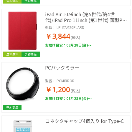
送料無料
予約商品
iPad Air 10.9inch (第5世代/第4世
代)/iPad Pro 11inch (第1世代) 薄型PU
レザーフラップケース PRIME レッド
型番：
LP-ITAM20PLARD
￥3,844
(税込)
お届け目安：08月28日(金)～
送料無料
予約商品
PCバックミラー
型番：
PCMIRROR
￥1,200
(税込)
お届け目安：08月28日(金)～
予約商品
コネクタキャップ4個入り for Type-C