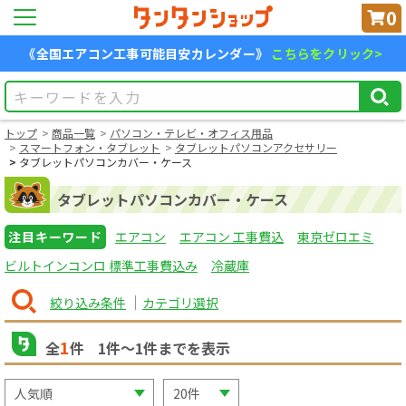
0
《全国エアコン工事可能目安カレンダー》
こちらをクリック>
トップ
商品一覧
パソコン・テレビ・オフィス用品
スマートフォン・タブレット
タブレットパソコンアクセサリー
タブレットパソコンカバー・ケース
タブレットパソコンカバー・ケース
注目キーワード
エアコン
エアコン 工事費込
東京ゼロエミ
ビルトインコンロ 標準工事費込み
冷蔵庫
絞り込み条件
カテゴリ選択
1
全
件
1
件〜
1
件までを表示