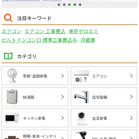
1
2
3
4
5
注目キーワード
エアコン
エアコン 工事費込
東京ゼロエミ
ビルトインコンロ 標準工事費込み
冷蔵庫
カテゴリ
季節･空調家電
エアコン
給湯器
住宅設備
キッチン家電
生活家電
照明･家具･インテリ
DIY･工具･園芸