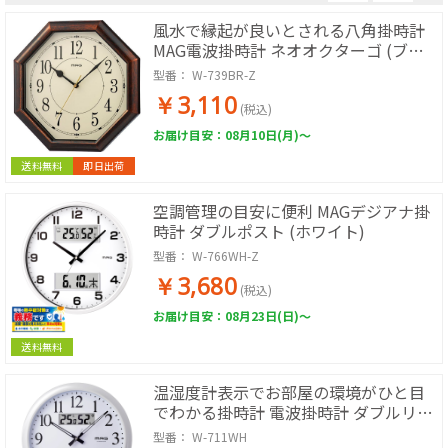
風水で縁起が良いとされる八角掛時計
MAG電波掛時計 ネオオクターゴ (ブラ
ウン)
型番：
W-739BR-Z
￥3,110
(税込)
お届け目安：08月10日(月)～
送料無料
即日出荷
空調管理の目安に便利 MAGデジアナ掛
時計 ダブルポスト (ホワイト)
型番：
W-766WH-Z
￥3,680
(税込)
お届け目安：08月23日(日)～
送料無料
温湿度計表示でお部屋の環境がひと目
でわかる掛時計 電波掛時計 ダブルリン
ク (ホワイト)
型番：
W-711WH