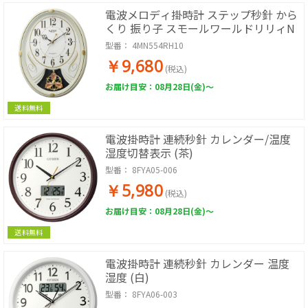
電波メロディ掛時計 ステップ秒針 から
くり 振り子 スモールワールドリリィN
型番：
4MN554RH10
￥9,680
(税込)
お届け目安：08月28日(金)～
送料無料
電波掛時計 連続秒針 カレンダー/温度
湿度切替表示 (茶)
型番：
8FYA05-006
￥5,980
(税込)
お届け目安：08月28日(金)～
送料無料
電波掛時計 連続秒針 カレンダー 温度
湿度 (白)
型番：
8FYA06-003