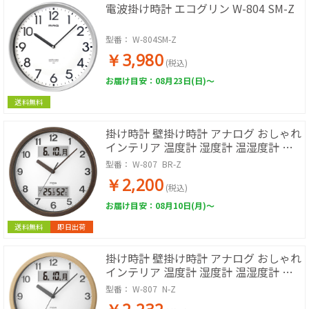
電波掛け時計 エコグリン W-804 SM-Z
型番：
W-804SM-Z
￥3,980
(税込)
お届け目安：08月23日(日)～
送料無料
掛け時計 壁掛け時計 アナログ おしゃれ
インテリア 温度計 湿度計 温湿度計 カ
レンダー 静音 連続秒針 直径29.0cm 木
型番：
W-807_BR-Z
目調 ブラウン ダブルポイント W-807
￥2,200
BR-Z ノア精密
(税込)
お届け目安：08月10日(月)～
送料無料
即日出荷
掛け時計 壁掛け時計 アナログ おしゃれ
インテリア 温度計 湿度計 温湿度計 カ
レンダー 静音 連続秒針 直径29.0cm 木
型番：
W-807_N-Z
目調 ナチュラル ダブルポイント W-807