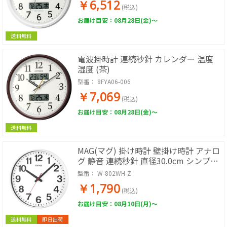
￥6,512
(税込)
お届け目安：08月28日(金)～
送料無料
電波掛時計 連続秒針 カレンダー 温度
湿度 (茶)
型番：
8FYA06-006
￥7,069
(税込)
お届け目安：08月28日(金)～
送料無料
MAG(マグ) 掛け時計 壁掛け時計 アナロ
グ 静音 連続秒針 直径30.0cm シンプル
おしゃれ 見やすい ホワイト W802WHZ
型番：
W-802WH-Z
￥1,790
(税込)
お届け目安：08月10日(月)～
送料無料
即日出荷