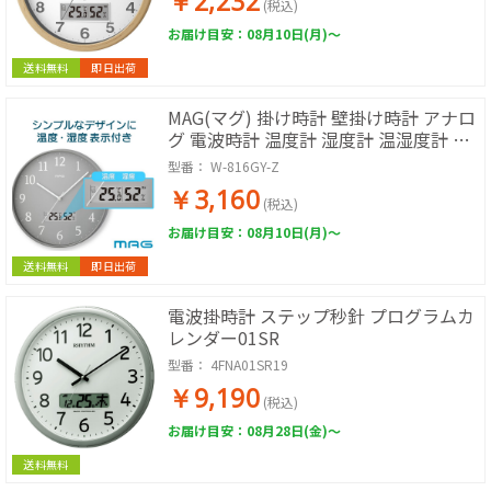
￥2,232
N-Z ノア精密
(税込)
お届け目安：08月10日(月)～
送料無料
即日出荷
MAG(マグ) 掛け時計 壁掛け時計 アナロ
グ 電波時計 温度計 湿度計 温湿度計 お
しゃれ かわいい シンプル インテリア
型番：
W-816GY-Z
直径30.0cm 夜間秒針停止 グレー グリ
￥3,160
ージョ W-816 GY-Z
(税込)
お届け目安：08月10日(月)～
送料無料
即日出荷
電波掛時計 ステップ秒針 プログラムカ
レンダー01SR
型番：
4FNA01SR19
￥9,190
(税込)
お届け目安：08月28日(金)～
送料無料