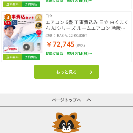
お届け目安：09月07日(月)～
送料無料
予約商品
日立
エアコン 6畳 工事費込み 日立 白くまく
ん AJシリーズ ルームエアコン 冷暖房
単相100V RAS-AJ2226S-W 2026年モデ
型番：
RAS-AJ22-KOJISET
ル スターホワイト 工事費込み 工事費込
￥72,745
工事込み 工事込 HITACHI
(税込)
お届け目安：09月07日(月)～
送料無料
予約商品
もっと見る
ページトップへ