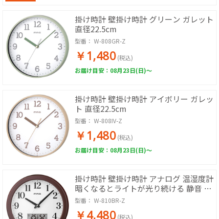
掛け時計 壁掛け時計 グリーン ガレット
直径22.5cm
型番：
W-808GR-Z
￥1,480
(税込)
お届け目安：08月23日(日)～
掛け時計 壁掛け時計 アイボリー ガレッ
ト 直径22.5cm
型番：
W-808IV-Z
￥1,480
(税込)
お届け目安：08月23日(日)～
掛け時計 壁掛け時計 アナログ 温湿度計
暗くなるとライトが光り続ける 静音 直
径30.8cm ブラウン メイヤ
型番：
W-810BR-Z
￥4,480
(税込)