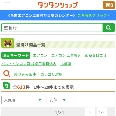
0
《全国エアコン工事可能目安カレンダー》
こちらをクリック>
壁掛け商品一覧
注目キーワード
エアコン
エアコン 工事費込
東京ゼロエミ
ビルトインコンロ 標準工事費込み
冷蔵庫
絞り込み条件
カテゴリ選択
613
全
件
1
件〜
20
件までを表示
1
/
31
>
>>