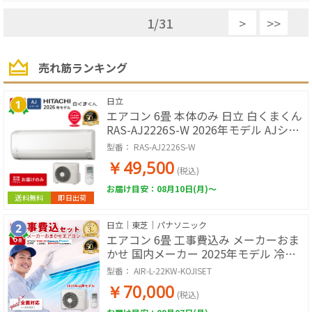
1
/
31
>
>>
売れ筋ランキング
日立
エアコン 6畳 本体のみ 日立 白くまくん
RAS-AJ2226S-W 2026年モデル AJシリ
ーズ ルームエアコン 取付工事なし 冷暖
型番：
RAS-AJ2226S-W
房 単相100V スターホワイト 除湿 コン
￥49,500
パクト 壁掛けエアコン エアコン単品 寝
(税込)
室 子ども部屋 書斎
お届け目安：08月10日(月)～
送料無料
即日出荷
日立｜東芝｜パナソニック
エアコン 6畳 工事費込み メーカーおま
かせ 国内メーカー 2025年モデル 冷房
暖房 冷暖房 100V ルームエアコン 工事
型番：
AIR-L-22KW-KOJISET
保証3年 工事費込み 工事費込 工事込み
￥70,000
工事込
(税込)