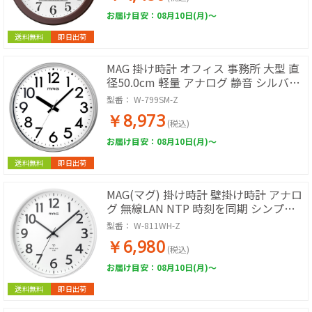
お届け目安：08月10日(月)～
送料無料
即日出荷
MAG 掛け時計 オフィス 事務所 大型 直
径50.0cm 軽量 アナログ 静音 シルバー
メガタイム W-799SM-Z
型番：
W-799SM-Z
￥8,973
(税込)
お届け目安：08月10日(月)～
送料無料
即日出荷
MAG(マグ) 掛け時計 壁掛け時計 アナロ
グ 無線LAN NTP 時刻を同期 シンプル
インテリア リビング オフィス 夜間秒針
型番：
W-811WH-Z
停止 直径32.7cm ホワイト シグナルキ
￥6,980
ーパー
(税込)
お届け目安：08月10日(月)～
送料無料
即日出荷