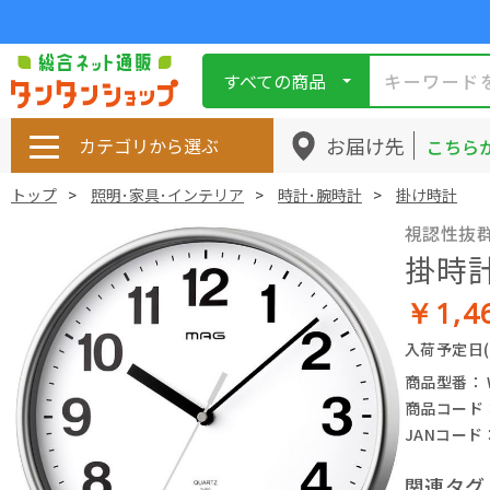
すべての商品
お届け先
カテゴリから選ぶ
こちら
トップ
照明･家具･インテリア
時計･腕時計
掛け時計
視認性抜
掛時
￥1,4
入荷予定日
商品型番： W
商品コード： 
JANコード： 
関連タグ