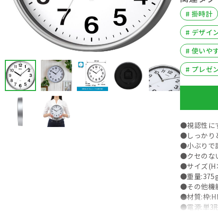
# 掛時計
# デザイ
# 使いや
# プレゼ
●視認性に
●しっかり
●小ぶりで
●クセのな
●サイズ(H×
●重量:375
●その他機
●材質:枠:H
●電源:単3