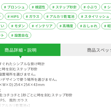
# ブロンシュ
# 視認性
# ステップ秒針
# 小ぶり
# 
ン
# HIPS
# ガラス
# アルカリ乾電池
# スタイリッシュ
すい
# モダン
# インテリア
# 高精度
# おしゃれ
# 
ント
# 設置自在
商品詳細・説明
商品スペッ
すぐれたシンプルな掛け時計
と時を刻むステップ秒針
設置場所を選びません。
いデザインで使う場所を選びません。
W×D):254×254×43mm
g
能:コチコチと1秒ごとに時を刻むステップ秒針
IPS、 風防:ガラス
形アルカリ乾電池x1