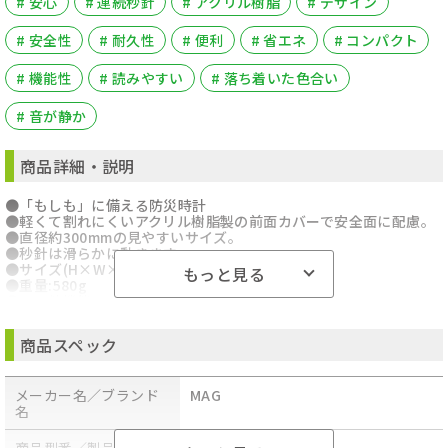
# 安心
# 連続秒針
# アクリル樹脂
# デザイン
# 安全性
# 耐久性
# 便利
# 省エネ
# コンパクト
# 機能性
# 読みやすい
# 落ち着いた色合い
# 音が静か
商品詳細・説明
●「もしも」に備える防災時計
●軽くて割れにくいアクリル樹脂製の前面カバーで安全面に配慮。
●直径約300mmの見やすいサイズ。
●秒針は滑らかに動きます。
●サイズ(H×W×D):310×310×53mm
もっと見る
●重量:580g
●その他機能:スムーズに動く連続秒針
●材質:枠:HIPS樹脂、 風防:PS樹脂
●電源:単3形マンガン乾電池x1
商品スペック
●沖縄・離島への配送料金は別途見積もり（配送不可の場合も有）
となりますのでご了承ください。
メーカー名／ブランド
MAG
名