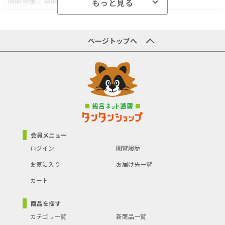
商品型番／製品番号
W-798WH-Z
もっと見る
原産国／製造国
-
商品の主な色
-
ページトップへ
商品の分類
時計･腕時計
会員メニュー
ログイン
閲覧履歴
お気に入り
お届け先一覧
カート
商品を探す
カテゴリ一覧
新商品一覧