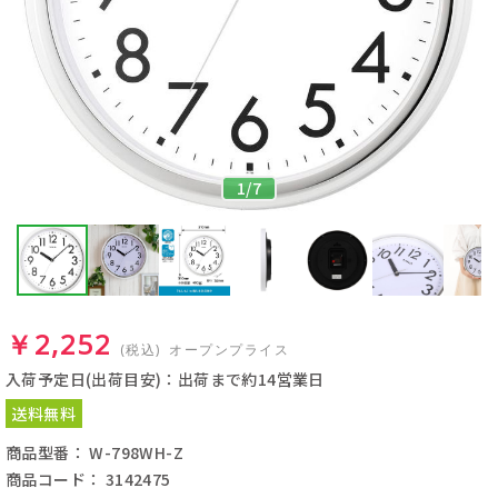
1
/
7
￥2,252
(税込)
オープンプライス
入荷予定日(出荷目安)：出荷まで約14営業日
送料無料
商品型番： W-798WH-Z
商品コード： 3142475