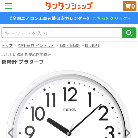
0
《全国エアコン工事可能目安カレンダー》
こちらをクリック>
トップ
照明･家具･インテリア
時計･腕時計
掛け時計
もしもに備える安心防災時計
掛時計 プラターフ