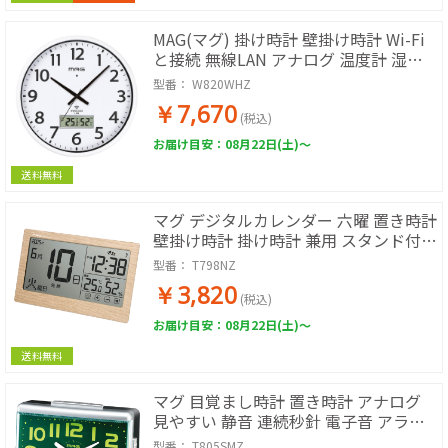
MAG(マグ) 掛け時計 壁掛け時計 Wi-Fi
と接続 無線LAN アナログ 温度計 湿度
計 温湿度計 連続秒針 静音 見やすい シ
型番：
W820WHZ
ンプル 事務所 オフィス リビング 直径
￥7,670
36.8cm ホワイト W820WHZ
(税込)
お届け目安：08月22日(土)～
送料無料
マグ デジタルカレンダー 六曜 置き時計
壁掛け時計 掛け時計 兼用 スタンド付き
電波時計 見やすい シンプル 大画面 木
型番：
T798NZ
目調 ナチュラル 縦約11.0×横約
￥3,820
19.0cm ノア精密
(税込)
お届け目安：08月22日(土)～
送料無料
マグ 目覚まし時計 置き時計 アナログ
見やすい 静音 連続秒針 電子音 アラー
ム スヌーズ ライト シルバー 縦約
型番：
T805SMZ