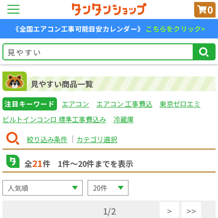
0
《全国エアコン工事可能目安カレンダー》
こちらをクリック>
見やすい商品一覧
注目キーワード
エアコン
エアコン 工事費込
東京ゼロエミ
ビルトインコンロ 標準工事費込み
冷蔵庫
絞り込み条件
カテゴリ選択
21
全
件
1
件〜
20
件までを表示
1
/
2
>
>>