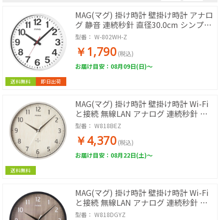
MAG(マグ) 掛け時計 壁掛け時計 アナロ
グ 静音 連続秒針 直径30.0cm シンプル
おしゃれ 見やすい ホワイト W802WHZ
型番：
W-802WH-Z
￥1,790
(税込)
お届け目安：08月09日(日)～
送料無料
即日出荷
MAG(マグ) 掛け時計 壁掛け時計 Wi-Fi
と接続 無線LAN アナログ 連続秒針 静
音 木目調 インテリア おしゃれ かわい
型番：
W818BEZ
い 見やすい リビング マンション 直径
￥4,370
約29.2cm ベージュ W818BEZ
(税込)
お届け目安：08月22日(土)～
送料無料
MAG(マグ) 掛け時計 壁掛け時計 Wi-Fi
と接続 無線LAN アナログ 連続秒針 静
音 木目調 インテリア おしゃれ かわい
型番：
W818DGYZ