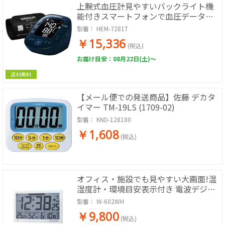
上腕式血圧計見やすいバックライト機
能付きスマートフォンで血圧データ管
理
型番：
HEM-7281T
￥15,336
(税込)
お届け目安：08月22日(土)～
送料無料
【メール便での発送商品】佐藤 デカタ
イマー TM-19LS (1709-02)
型番：
KND-128180
￥1,608
(税込)
オフィス・施設でも見やすい大画面!温
湿度計・環境目安表示付き 電波デジタ
ル時計 エアサーチメルスター (ホワイ
型番：
W-602WH
ト)
￥9,800
(税込)