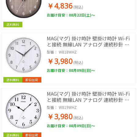
い 見やすい リビング マンション 直径
￥4,836
約29.2cm ダークグレー W818DGYZ
(税込)
お届け目安：08月22日(土)～
送料無料
MAG(マグ) 掛け時計 壁掛け時計 Wi-Fi
と接続 無線LAN アナログ 連続秒針 静
音 木目調 インテリア おしゃれ かわい
型番：
W818WHZ
い 見やすい リビング マンション 直径
￥3,980
約29.2cm ホワイト W818WHZ
(税込)
お届け目安：08月09日(日)～
送料無料
即日出荷
MAG(マグ) 掛け時計 壁掛け時計 Wi-Fi
と接続 無線LAN アナログ 連続秒針 静
音 インテリア シンプル 見やすい リビ
型番：
W819WHZ
ング マンション 直径約30.5cm ホワイ
￥3,980
ト W819WHZ
(税込)
お届け目安：08月09日(日)～
送料無料
即日出荷