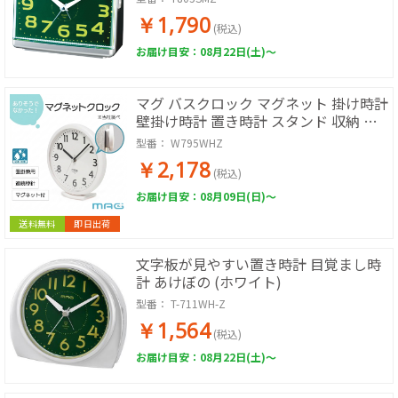
10.5×横約13.4cm ノア精密
￥1,790
(税込)
お届け目安：08月22日(土)～
マグ バスクロック マグネット 掛け時計
壁掛け時計 置き時計 スタンド 収納 生
活防水 IP54 見やすい シンプル お風呂
型番：
W795WHZ
キッチン 台所 水回り 厨房 直径約
￥2,178
15.0cm ノア精密
(税込)
お届け目安：08月09日(日)～
送料無料
即日出荷
文字板が見やすい置き時計 目覚まし時
計 あけぼの (ホワイト)
型番：
T-711WH-Z
￥1,564
(税込)
お届け目安：08月22日(土)～