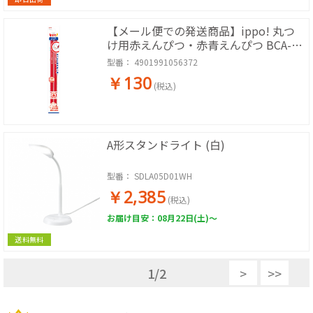
【メール便での発送商品】ippo! 丸つ
け用赤えんぴつ・赤青えんぴつ BCA-
260 (2本)
型番：
4901991056372
￥130
(税込)
A形スタンドライト (白)
型番：
SDLA05D01WH
￥2,385
(税込)
お届け目安：08月22日(土)～
送料無料
1
/
2
>
>>