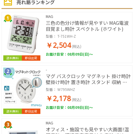
売れ筋ランキング
MAG
三色の色分け情報が見やすい MAG電波
目覚まし時計 スペクトル (ホワイト)
型番：
T-751WH-Z
￥2,504
(税込)
お届け目安：08月09日(日)～
送料無料
即日出荷
-
マグ バスクロック マグネット 掛け時計
壁掛け時計 置き時計 スタンド 収納 生
活防水 IP54 見やすい シンプル お風呂
型番：
W795WHZ
キッチン 台所 水回り 厨房 直径約
￥2,178
15.0cm ノア精密
(税込)
お届け目安：08月09日(日)～
送料無料
即日出荷
MAG
オフィス・施設でも見やすい大画面!温