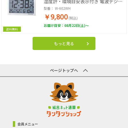
湿度計・環境目安表示付き 電波デジタ
ル時計 エアサーチメルスター (ホワイ
型番：
W-602WH
ト)
￥9,800
(税込)
お届け目安：08月22日(土)～
送料無料
もっと見る
ページトップへ
会員メニュー