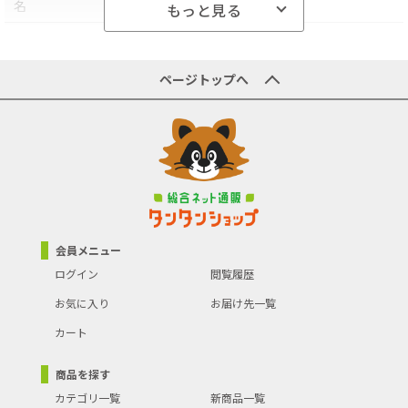
●温度表示(-9.9～50℃)
名
もっと見る
●湿度表示(20～95%)
●角度調節機能付
商品型番／製品番号
8RZ202-003
●電池別売
●沖縄・離島への配送料金は別途見積もり（配送不可の場合も有）
商品の主な色
ホワイト
となりますのでご了承ください。
ページトップへ
ブランド名(カナ・英語)
RHYTHM
電波時計
有
商品の分類
時計･腕時計
会員メニュー
ログイン
閲覧履歴
お気に入り
お届け先一覧
カート
商品を探す
カテゴリ一覧
新商品一覧