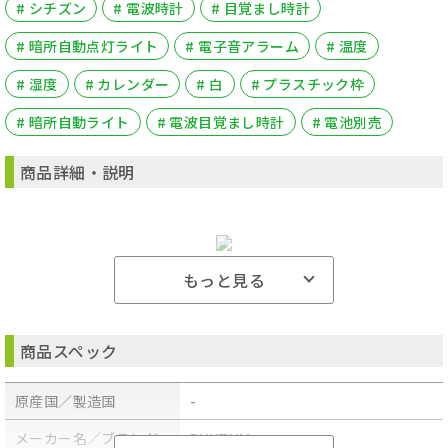
# シチズン
# 電波時計
# 目覚まし時計
# 暗所自動点灯ライト
# 電子音アラーム
# 温度
# 湿度
# カレンダー
# 白
# プラスチック枠
# 暗所自動ライト
# 電波目覚まし時計
# 電池別売
商品詳細・説明
もっと見る
●材質・風防:プラスチック枠(ABS)
●サイズ・質量:88×209×65mm/350g
商品スペック
●個装箱:100×220×77mm/410g
●暗所自動ライト点灯(ON/OFFスイッチ付)
●ライトボタンを押すとさらに明るくなります。
原産国／製造国
-
●電波目覚まし時計
●電子音アラーム(4段階に変化)
●カレンダー表示(2099年12月31日まで表示可能)
メーカー名／ブランド
RHYTHM