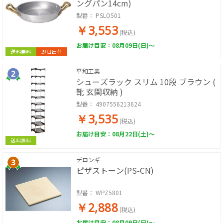
ングパン14cm)
型番：
PSLQ501
￥3,553
(税込)
お届け目安：08月09日(日)～
送料無料
即日出荷
平和工業
シューズラック スリム 10段 ブラウン (
靴 玄関収納 )
型番：
4907556213624
￥3,535
(税込)
お届け目安：08月22日(土)～
送料無料
デロンギ
ピザストーン(PS-CN)
型番：
WPZ5801
￥2,888
(税込)
お届け目安：08月09日(日)～