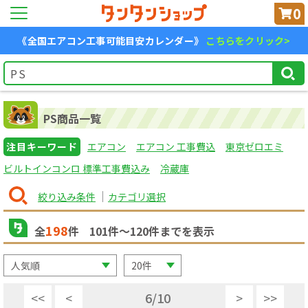
0
《全国エアコン工事可能目安カレンダー》
こちらをクリック>
PS商品一覧
注目キーワード
エアコン
エアコン 工事費込
東京ゼロエミ
ビルトインコンロ 標準工事費込み
冷蔵庫
絞り込み条件
カテゴリ選択
198
全
件
101
件〜
120
件までを表示
<<
<
6
/
10
>
>>