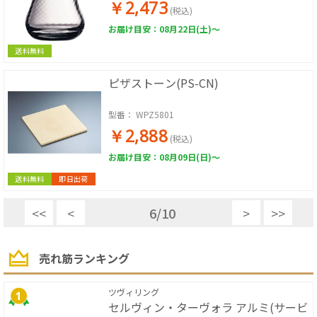
￥2,473
(税込)
お届け目安：08月22日(土)～
送料無料
ピザストーン(PS-CN)
型番：
WPZ5801
￥2,888
(税込)
お届け目安：08月09日(日)～
送料無料
即日出荷
<<
<
6
/
10
>
>>
売れ筋ランキング
ツヴィリング
セルヴィン・ターヴォラ アルミ(サービ