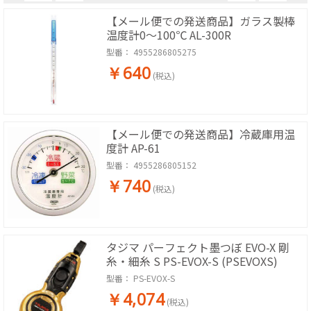
【メール便での発送商品】ガラス製棒
温度計0～100℃ AL-300R
型番：
4955286805275
￥640
(税込)
【メール便での発送商品】冷蔵庫用温
度計 AP-61
型番：
4955286805152
￥740
(税込)
タジマ パーフェクト墨つぼ EVO-X 剛
糸・細糸 S PS-EVOX-S (PSEVOXS)
型番：
PS-EVOX-S
￥4,074
(税込)