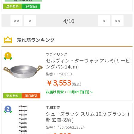
送料無料
予約商品
<<
<
4
/
10
>
>>
売れ筋ランキング
ツヴィリング
セルヴィン・ターヴォラ アルミ(サービ
ングパン14cm)
型番：
PSLQ501
￥3,553
(税込)
お届け目安：08月09日(日)～
送料無料
即日出荷
平和工業
シューズラック スリム 10段 ブラウン (
靴 玄関収納 )
型番：
4907556213624