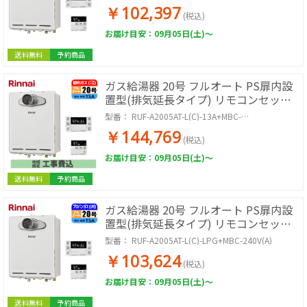
￥102,397
(税込)
お届け目安：09月05日(土)～
送料無料
予約商品
ガス給湯器 20号 フルオート PS扉内設
置型(排気延長タイプ) リモコンセット
20A 都市ガス 取付工事セット
型番：
RUF-A2005AT-L(C)-13A+MBC-
240V(A)+KOJISET
￥144,769
(税込)
お届け目安：09月05日(土)～
送料無料
予約商品
ガス給湯器 20号 フルオート PS扉内設
置型(排気延長タイプ) リモコンセット
20A LPG
型番：
RUF-A2005AT-L(C)-LPG+MBC-240V(A)
￥103,624
(税込)
お届け目安：09月05日(土)～
送料無料
予約商品