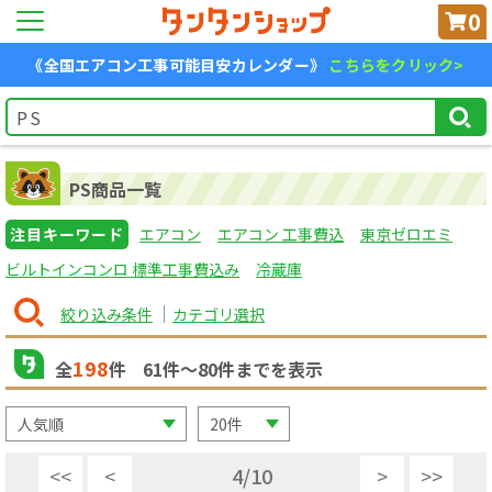
0
《全国エアコン工事可能目安カレンダー》
こちらをクリック>
PS商品一覧
注目キーワード
エアコン
エアコン 工事費込
東京ゼロエミ
ビルトインコンロ 標準工事費込み
冷蔵庫
絞り込み条件
カテゴリ選択
198
全
件
61
件〜
80
件までを表示
<<
<
4
/
10
>
>>