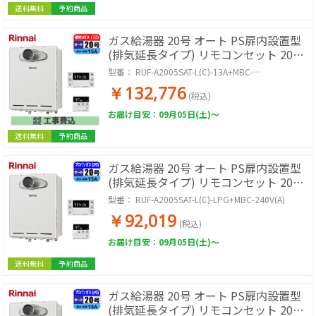
送料無料
予約商品
ガス給湯器 20号 オート PS扉内設置型
(排気延長タイプ) リモコンセット 20A
都市ガス 取付工事セット
型番：
RUF-A2005SAT-L(C)-13A+MBC-
240V(A)+KOJISET
￥132,776
(税込)
お届け目安：09月05日(土)～
送料無料
予約商品
ガス給湯器 20号 オート PS扉内設置型
(排気延長タイプ) リモコンセット 20A
LPG
型番：
RUF-A2005SAT-L(C)-LPG+MBC-240V(A)
￥92,019
(税込)
お届け目安：09月05日(土)～
送料無料
予約商品
ガス給湯器 20号 オート PS扉内設置型
(排気延長タイプ) リモコンセット 20A