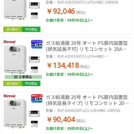
LPG
型番：
RUF-A2005SAT(C)-LPG+MBC-240V(A)
￥92,046
(税込)
お届け目安：09月05日(土)～
送料無料
予約商品
ガス給湯器 20号 オート PS扉内設置型
(排気延長不可) リモコンセット 20A
LPG 取付工事セット
型番：
RUF-A2005SAT(C)-LPG+MBC-
240V(A)+KOJISET
￥134,418
(税込)
お届け目安：09月05日(土)～
送料無料
予約商品
ガス給湯器 20号 オート PS扉内設置型
(排気延長タイプ) リモコンセット 20A
都市ガス
型番：
RUF-A2005SAT-L(C)-13A+MBC-240V(A)
￥90,404
(税込)
お届け目安：09月05日(土)～