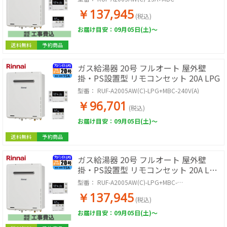
240V(A)+KOJISET
￥137,945
(税込)
お届け目安：09月05日(土)～
送料無料
予約商品
ガス給湯器 20号 フルオート 屋外壁
掛・PS設置型 リモコンセット 20A LPG
型番：
RUF-A2005AW(C)-LPG+MBC-240V(A)
￥96,701
(税込)
お届け目安：09月05日(土)～
送料無料
予約商品
ガス給湯器 20号 フルオート 屋外壁
掛・PS設置型 リモコンセット 20A LPG
取付工事セット
型番：
RUF-A2005AW(C)-LPG+MBC-
240V(A)+KOJISET
￥137,945
(税込)
お届け目安：09月05日(土)～