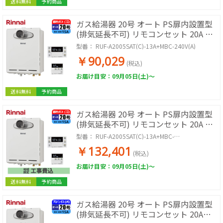
送料無料
予約商品
ガス給湯器 20号 オート PS扉内設置型
(排気延長不可) リモコンセット 20A 都
市ガス
型番：
RUF-A2005SAT(C)-13A+MBC-240V(A)
￥90,029
(税込)
お届け目安：09月05日(土)～
送料無料
予約商品
ガス給湯器 20号 オート PS扉内設置型
(排気延長不可) リモコンセット 20A 都
市ガス 取付工事セット
型番：
RUF-A2005SAT(C)-13A+MBC-
240V(A)+KOJISET
￥132,401
(税込)
お届け目安：09月05日(土)～
送料無料
予約商品
ガス給湯器 20号 オート PS扉内設置型
(排気延長不可) リモコンセット 20A