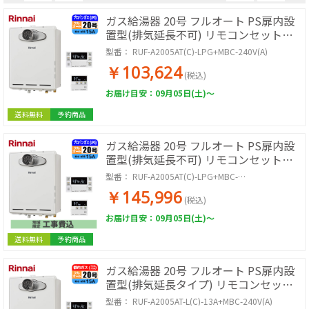
ガス給湯器 20号 フルオート PS扉内設
置型(排気延長不可) リモコンセット
20A LPG
型番：
RUF-A2005AT(C)-LPG+MBC-240V(A)
￥103,624
(税込)
お届け目安：09月05日(土)～
送料無料
予約商品
ガス給湯器 20号 フルオート PS扉内設
置型(排気延長不可) リモコンセット
20A LPG 取付工事セット
型番：
RUF-A2005AT(C)-LPG+MBC-
240V(A)+KOJISET
￥145,996
(税込)
お届け目安：09月05日(土)～
送料無料
予約商品
ガス給湯器 20号 フルオート PS扉内設
置型(排気延長タイプ) リモコンセット
20A 都市ガス
型番：
RUF-A2005AT-L(C)-13A+MBC-240V(A)