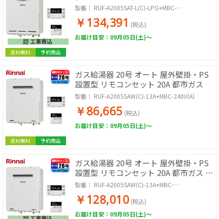
LPG 取付工事セット
型番：
RUF-A2005SAT-L(C)-LPG+MBC-
240V(A)+KOJISET
￥134,391
(税込)
お届け目安：09月05日(土)～
送料無料
予約商品
ガス給湯器 20号 オート 屋外壁掛・PS
設置型 リモコンセット 20A 都市ガス
型番：
RUF-A2005SAW(C)-13A+MBC-240V(A)
￥86,665
(税込)
お届け目安：09月05日(土)～
送料無料
予約商品
ガス給湯器 20号 オート 屋外壁掛・PS
設置型 リモコンセット 20A 都市ガス 取
付工事セット
型番：
RUF-A2005SAW(C)-13A+MBC-
240V(A)+KOJISET
￥128,010
(税込)
お届け目安：09月05日(土)～