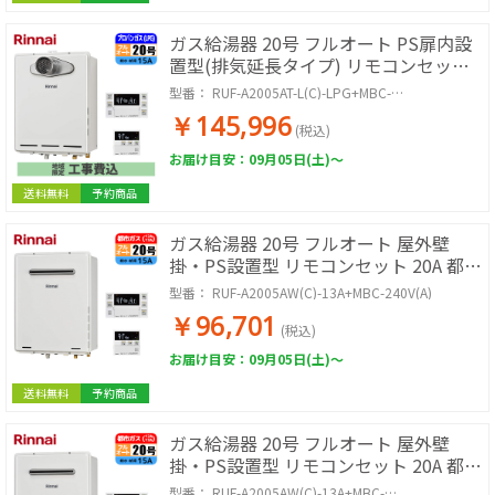
ガス給湯器 20号 フルオート PS扉内設
置型(排気延長タイプ) リモコンセット
20A LPG 取付工事セット
型番：
RUF-A2005AT-L(C)-LPG+MBC-
240V(A)+KOJISET
￥145,996
(税込)
お届け目安：09月05日(土)～
送料無料
予約商品
ガス給湯器 20号 フルオート 屋外壁
掛・PS設置型 リモコンセット 20A 都市
ガス
型番：
RUF-A2005AW(C)-13A+MBC-240V(A)
￥96,701
(税込)
お届け目安：09月05日(土)～
送料無料
予約商品
ガス給湯器 20号 フルオート 屋外壁
掛・PS設置型 リモコンセット 20A 都市
ガス 取付工事セット
型番：
RUF-A2005AW(C)-13A+MBC-