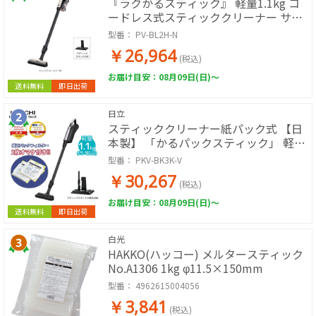
『ラクかるスティック』 軽量1.1kg コ
ードレス式スティッククリーナー サイ
クロン式 強力パワー 回転ブラシ ブラシ
型番：
PV-BL2H-N
水洗い ヘッドライト LED搭載 (シャン
￥26,964
パンゴールド)
(税込)
お届け目安：08月09日(日)～
送料無料
即日出荷
日立
スティッククリーナー紙パック式 【日
本製】 「かるパックスティック」 軽量
1.1kg(ライトラベンダー) (紙パック2枚
型番：
PKV-BK3K-V
付)
￥30,267
(税込)
お届け目安：08月09日(日)～
送料無料
即日出荷
白光
HAKKO(ハッコー) メルタースティック
No.A1306 1kg φ11.5×150mm
型番：
4962615004056
￥3,841
(税込)