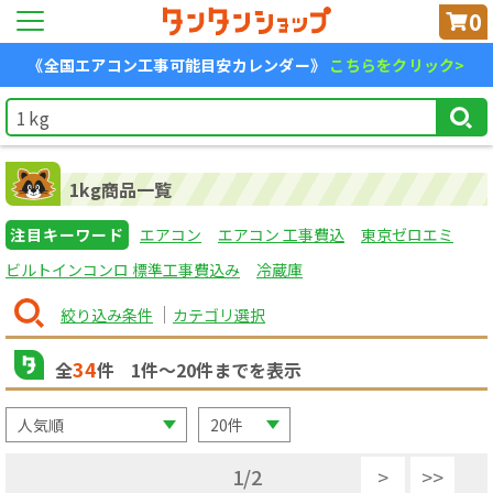
0
《全国エアコン工事可能目安カレンダー》
こちらをクリック>
1kg商品一覧
注目キーワード
エアコン
エアコン 工事費込
東京ゼロエミ
ビルトインコンロ 標準工事費込み
冷蔵庫
絞り込み条件
カテゴリ選択
34
全
件
1
件〜
20
件までを表示
1
/
2
>
>>