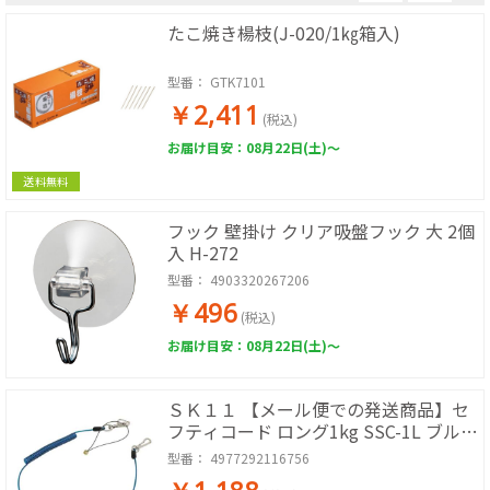
たこ焼き楊枝(J-020/1㎏箱入)
型番：
GTK7101
￥2,411
(税込)
お届け目安：08月22日(土)～
送料無料
フック 壁掛け クリア吸盤フック 大 2個
入 H-272
型番：
4903320267206
￥496
(税込)
お届け目安：08月22日(土)～
ＳＫ１１ 【メール便での発送商品】セ
フティコード ロング1kg SSC-1L ブルー
4977292116756
型番：
4977292116756