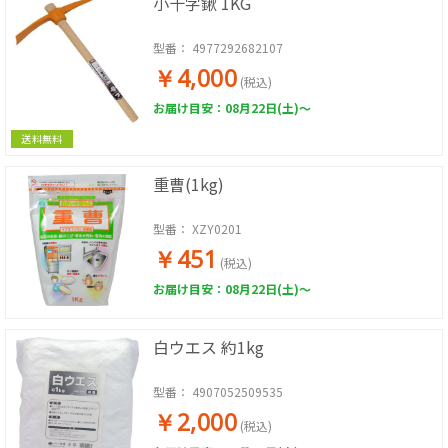
小十字鍬 1KG
型番：
4977292682107
￥4,000
(税込)
お届け目安：08月22日(土)～
送料無料
重曹(1kg)
型番：
XZY0201
￥451
(税込)
お届け目安：08月22日(土)～
白ウエス 約1kg
型番：
4907052509535
￥2,000
(税込)