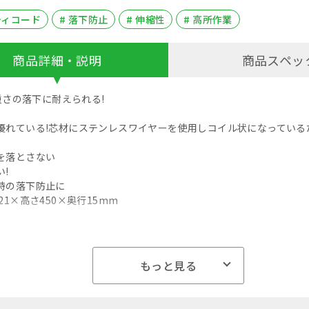
ティコード
# 落下防止
# 伸縮性
# 高所作業
商品詳細・説明
商品スペッ
の重さの落下に耐えられる!
優れている!芯材にステンレスワイヤーを使用しコイル状になっている
を落とさない
!
時の落下防止に
21×高さ450×奥行15mm
もっと見る