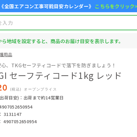
《全国エアコン工事可能目安カレンダー》
こちらをクリック
から地域を設定すると、商品のお届け目安を表示します。
護用品
安心、TKGセーフティコードで落下を防ぎましょう！
AGI セーフティコード1kg レッド
20
(税込)
オープンプライス
(出荷目安)：出荷まで約14営業日
07052650954
3131147
4907052650954