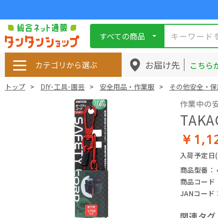
すべての商品
お届け先
カテゴリから選ぶ
こちら
トップ
DIY･工具･園芸
安全用品・作業服
その他安全・保
作業中の
TAK
￥1,1
入荷予定日
商品型番： 49
商品コード： 
JANコード： 
関連タグ