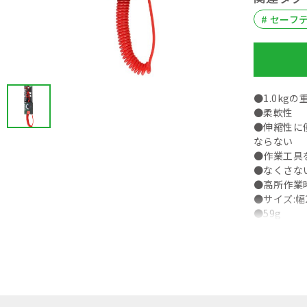
# セーフ
●1.0kg
●柔軟性
●伸縮性に
ならない
●作業工具
●なくさない
●高所作業
●サイズ:幅
●59g