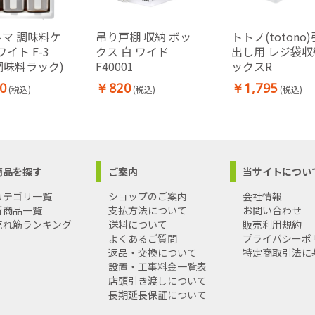
ルマ 調味料ケ
吊り戸棚 収納 ボッ
トトノ(totono
ワイト F-3
クス 白 ワイド
出し用 レジ袋収
 (調味料ラック)
F40001
ックスR
0
￥820
￥1,795
(税込)
(税込)
(税込)
商品を探す
ご案内
当サイトについ
カテゴリ一覧
ショップのご案内
会社情報
新商品一覧
支払方法について
お問い合わせ
売れ筋ランキング
送料について
販売利用規約
よくあるご質問
プライバシーポ
返品・交換について
特定商取引法に
設置・工事料金一覧表
店頭引き渡しについて
長期延長保証について