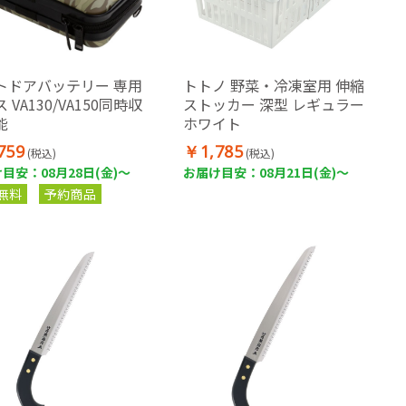
トドアバッテリー 専用
トトノ 野菜・冷凍室用 伸縮
 VA130/VA150同時収
ストッカー 深型 レギュラー
能
ホワイト
759
￥1,785
(税込)
(税込)
目安：08月28日(金)～
お届け目安：08月21日(金)～
無料
予約商品