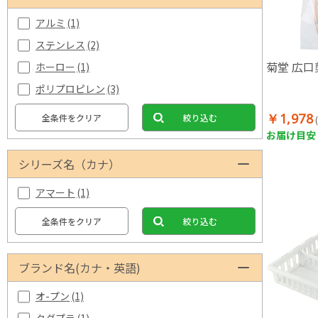
アルミ
(1)
ステンレス
(2)
菊堂 広
ホーロー
(1)
ポリプロピレン
(3)
￥1,978
全条件をクリア
絞り込む
お届け目安：
シリーズ名（カナ）
アマート
(1)
全条件をクリア
絞り込む
ブランド名(カナ・英語)
オ-プン
(1)