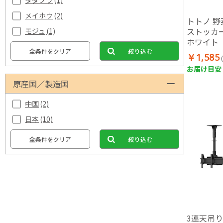
タダプラ
(1)
メイホウ
(2)
トトノ 野
ストッカー
モジュ
(1)
ホワイト
全条件をクリア
絞り込む
￥1,585
お届け目安：
原産国／製造国
中国
(2)
日本
(10)
全条件をクリア
絞り込む
3連天吊り