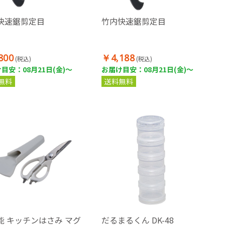
快速鋸剪定目
竹内快速鋸剪定目
800
￥4,188
(税込)
(税込)
目安：08月21日(金)～
お届け目安：08月21日(金)～
無料
送料無料
能 キッチンはさみ マグ
だるまるくん DK-48