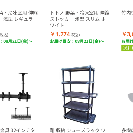
菜・冷凍室用 伸縮
トトノ 野菜・冷凍室用 伸縮
竹内
 浅型 レギュラー
ストッカー 浅型 スリム ホ
ワイト
￥1,274
￥3,
(税込)
(税込)
08月21日(金)～
お届け目安：08月21日(金)～
お届け
送料
金具 32インチタ
靴 収納 シューズラック ワ
多機