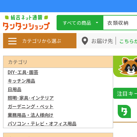
すべての商品
お届け先
カテゴリから選ぶ
こちら
カテゴリ
DIY･工具･園芸
キッチン用品
日用品
注目キ
照明･家具･インテリア
ガーデニング・ペット
業務用品・法人様向け
パソコン・テレビ・オフィス用品