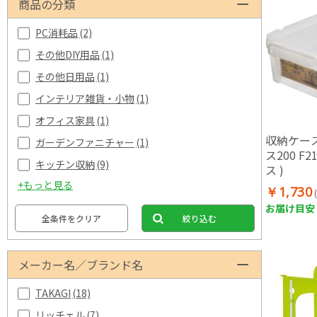
商品の分類
PC消耗品
(2)
その他DIY用品
(1)
その他日用品
(1)
インテリア雑貨・小物
(1)
オフィス家具
(1)
収納ケー
ガーデンファニチャー
(1)
ス200 F2
キッチン収納
(9)
ス )
+もっと見る
￥1,730
お届け目安：
全条件をクリア
絞り込む
メーカー名／ブランド名
TAKAGI
(18)
リッチェル
(7)