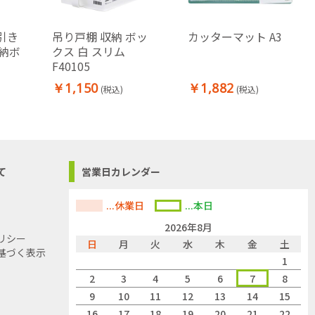
)引き
吊り戸棚 収納 ボッ
カッターマット A3
納ボ
クス 白 スリム
F40105
￥1,150
￥1,882
(税込)
(税込)
て
営業日カレンダー
...休業日
...本日
2026年8月
リシー
日
月
火
水
木
金
土
基づく表示
1
2
3
4
5
6
7
8
9
10
11
12
13
14
15
16
17
18
19
20
21
22