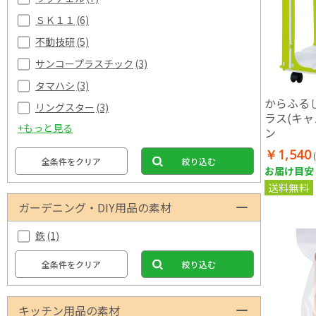
ＳＫ１１
(6)
不動技研
(5)
サンコープラスチック
(3)
タマハシ
(3)
からふる
リングスター
(3)
ラス(キャ
+もっと見る
ン
￥1,540
全条件をクリア
絞り込む
お届け目安：
送料無料
ガーデニング・DIY用品の素材
鉄
(1)
全条件をクリア
絞り込む
キッチン用品の素材