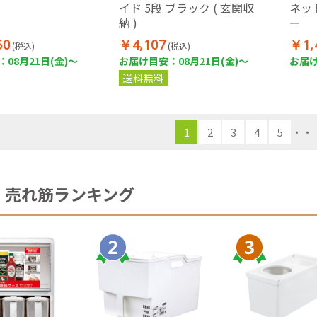
イド 5段 ブラック ( 玄関収
ネッ
納 )
ー
50
￥4,107
￥1,
(税込)
(税込)
08月21日(金)～
お届け目安：08月21日(金)～
お届け
送料無料
1
2
3
4
5
・・
売れ筋ランキング