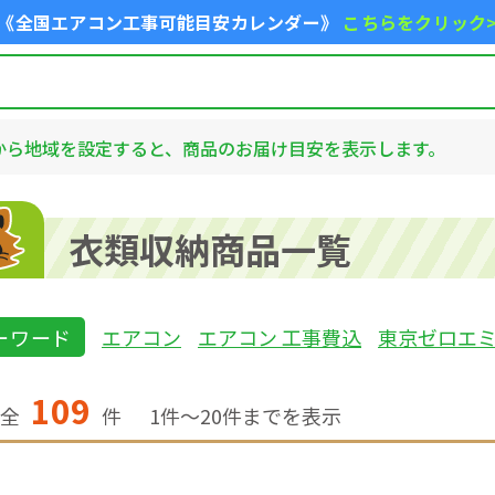
《全国エアコン工事可能目安カレンダー》
こちらをクリック
から地域を設定すると、商品のお届け目安を表示します。
衣類収納商品一覧
ーワード
エアコン
エアコン 工事費込
東京ゼロエ
109
全
件
1
件〜
20
件までを表示