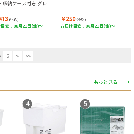
ト収納ケース付き グレ
413
￥250
(税込)
(税込)
目安：08月21日(金)～
お届け目安：08月21日(金)～
・
6
>
>>
もっと見る
4
5