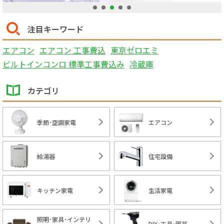
1
2
3
4
5
注目キーワード
エアコン
エアコン 工事費込
東京ゼロエミ
ビルトインコンロ 標準工事費込み
冷蔵庫
カテゴリ
季節･空調家電
エアコン
給湯器
住宅設備
キッチン家電
生活家電
照明･家具･インテリ
DIY･工具･園芸