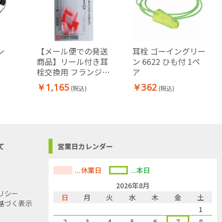
ン
【メール便での発送
耳栓 ゴーイングリー
商品】リール付き耳
ン 6622 ひも付 1ペ
栓交換用 フランジ3
ア
ペア
￥1,165
￥362
(税込)
(税込)
て
営業日カレンダー
...休業日
...本日
2026年8月
リシー
日
月
火
水
木
金
土
基づく表示
1
2
3
4
5
6
7
8