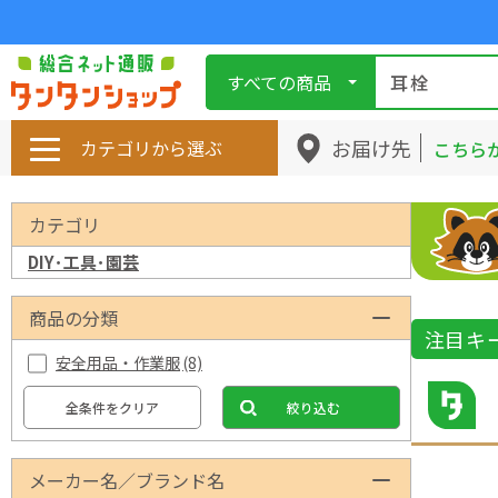
すべての商品
お届け先
カテゴリから選ぶ
こちら
カテゴリ
DIY･工具･園芸
商品の分類
注目キ
安全用品・作業服
(8)
全条件をクリア
絞り込む
メーカー名／ブランド名