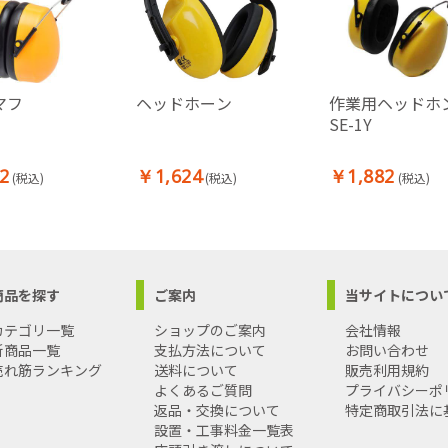
マフ
ヘッドホーン
作業用ヘッドホ
SE-1Y
2
￥1,624
￥1,882
(税込)
(税込)
(税込)
商品を探す
ご案内
当サイトについ
カテゴリ一覧
ショップのご案内
会社情報
新商品一覧
支払方法について
お問い合わせ
売れ筋ランキング
送料について
販売利用規約
よくあるご質問
プライバシーポ
返品・交換について
特定商取引法に
設置・工事料金一覧表