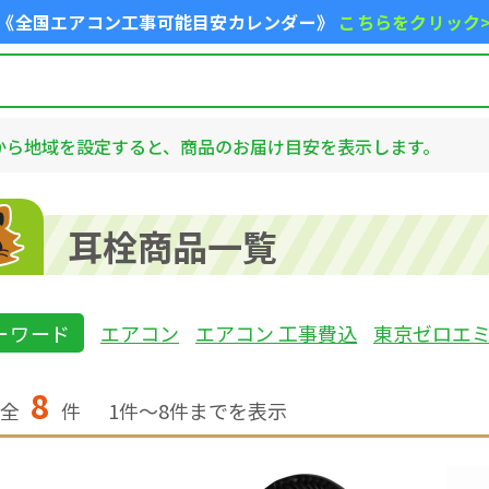
《全国エアコン工事可能目安カレンダー》
こちらをクリック
から地域を設定すると、商品のお届け目安を表示します。
耳栓商品一覧
ーワード
エアコン
エアコン 工事費込
東京ゼロエ
8
全
件
1
件〜
8
件までを表示