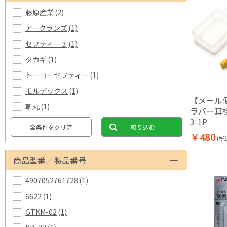
藤原産業
(2)
アークランズ
(1)
セフティー３
(1)
タカギ
(1)
トーヨーセフティー
(1)
モルデックス
(1)
【メール
斬丸
(1)
ラバー耳栓
3-1P
全条件をクリア
絞り込む
￥480
(税
商品型番／製品番号
4907052761728
(1)
6622
(1)
GTKM-02
(1)