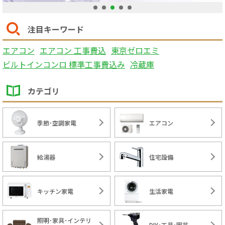
1
2
3
4
5
注目キーワード
エアコン
エアコン 工事費込
東京ゼロエミ
ビルトインコンロ 標準工事費込み
冷蔵庫
カテゴリ
季節･空調家電
エアコン
給湯器
住宅設備
キッチン家電
生活家電
照明･家具･インテリ
DIY･工具･園芸