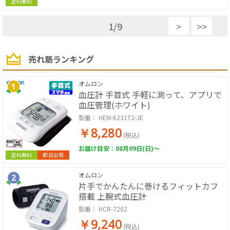
送料無料
1
/
9
>
>>
売れ筋ランキング
オムロン
血圧計 手首式 手軽に測って、アプリで
血圧管理(ホワイト)
型番：
HEM-6231T2-JE
￥8,280
(税込)
お届け目安：08月09日(日)～
送料無料
即日出荷
オムロン
片手でかんたんに巻けるフィットカフ
搭載 上腕式血圧計
型番：
HCR-7202
￥9,240
(税込)