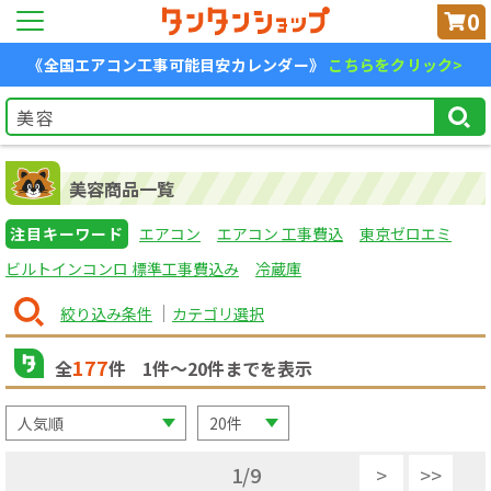
0
《全国エアコン工事可能目安カレンダー》
こちらをクリック>
美容商品一覧
注目キーワード
エアコン
エアコン 工事費込
東京ゼロエミ
ビルトインコンロ 標準工事費込み
冷蔵庫
絞り込み条件
カテゴリ選択
177
全
件
1
件〜
20
件までを表示
1
/
9
>
>>