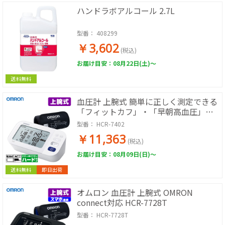
ハンドラボアルコール 2.7L
型番：
408299
￥3,602
(税込)
お届け目安：08月22日(土)～
送料無料
血圧計 上腕式 簡単に正しく測定できる
「フィットカフ」・「早朝高血圧」を
確認できる。
型番：
HCR-7402
￥11,363
(税込)
お届け目安：08月09日(日)～
送料無料
即日出荷
オムロン 血圧計 上腕式 OMRON
connect対応 HCR-7728T
型番：
HCR-7728T