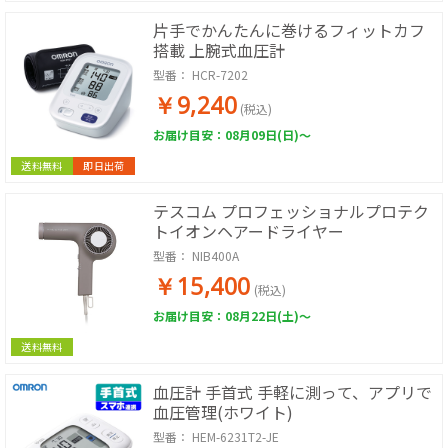
片手でかんたんに巻けるフィットカフ
搭載 上腕式血圧計
型番：
HCR-7202
￥9,240
(税込)
お届け目安：08月09日(日)～
送料無料
即日出荷
テスコム プロフェッショナルプロテク
トイオンヘアードライヤー
型番：
NIB400A
￥15,400
(税込)
お届け目安：08月22日(土)～
送料無料
血圧計 手首式 手軽に測って、アプリで
血圧管理(ホワイト)
型番：
HEM-6231T2-JE