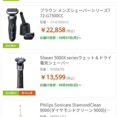
ブラウン メンズシェーバーシリーズ7
72-G7500CC
型番：
72-G7500CC
￥22,858
(税込)
お届け目安：09月07日(月)～
送料無料
Shaver 5000X seriesウェット＆ドライ
電気シェーバー
型番：
X5006/05
￥13,599
(税込)
お届け目安：08月09日(日)～
送料無料
即日出荷
Philips Sonicare DiamondClean
9000(ダイヤモンドクリーン 9000)(ホ
ワイト)
型番：
HX9911/57