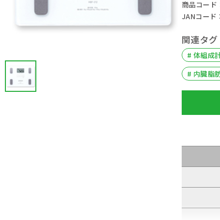
商品コード： 
JANコード： 
関連タグ
# 体組成
# 内臓脂