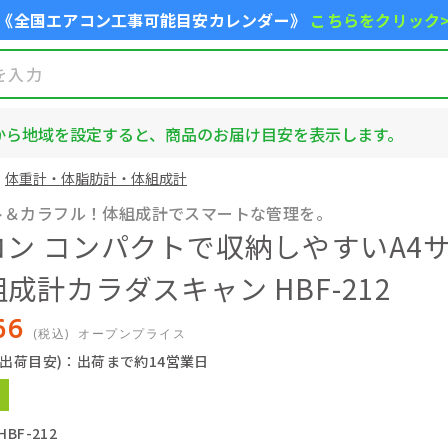
《全国エアコン工事可能目安カレンダー》
こちらをクリック
から地域を設定すると、商品のお届け目安を表示します。
体重計・体脂肪計・体組成計
ト＆カラフル！体組成計でスマートな管理を。
ロン コンパクトで収納しやすいA4サ
成計カラダスキャン HBF-212
66
(税込)
オープンプライス
(出荷目安)：出荷まで約14営業日
BF-212