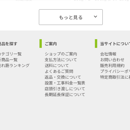
まで
もっと見る
自動測定
-
電池種類
単4形マンガン乾電池(R03)
リ乾電池(LR03)×4でも可能
商品を探す
ご案内
当サイトについ
電池残量警告機能
○
カテゴリ一覧
ショップのご案内
会社情報
新商品一覧
支払方法について
お問い合わせ
登録人数
4 人
売れ筋ランキング
送料について
販売利用規約
よくあるご質問
プライバシーポ
測定機能
返品・交換について
特定商取引法に
設置・工事料金一覧表
内臓脂肪
○
店頭引き渡しについて
長期延長保証について
筋肉量
-
体内年齢
-
基礎代謝量 (BMR)
-