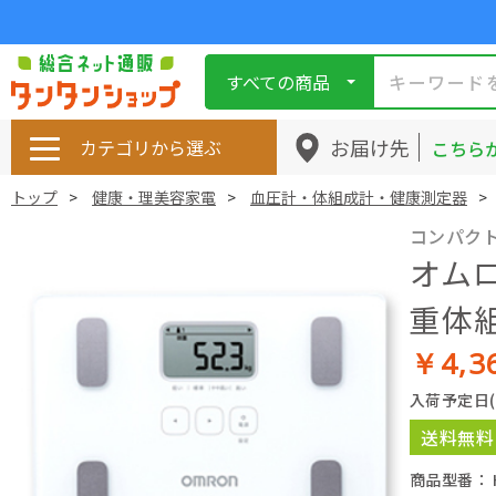
すべての商品
お届け先
カテゴリから選ぶ
こちら
トップ
健康・理美容家電
血圧計・体組成計・健康測定器
コンパク
オム
重体組
￥4,3
入荷予定日
送料無料
商品型番： H