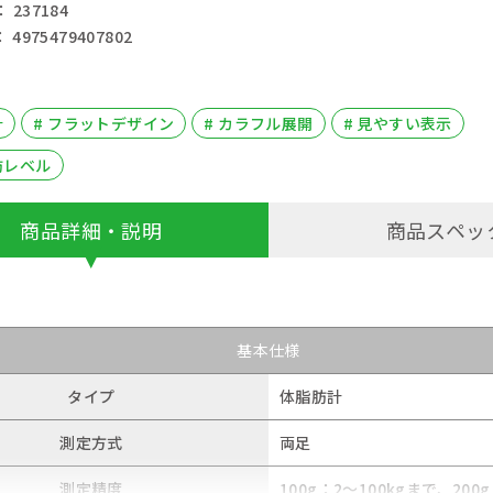
237184
4975479407802
計
# フラットデザイン
# カラフル展開
# 見やすい表示
肪レベル
商品詳細・説明
商品スペッ
基本仕様
タイプ
体脂肪計
測定方式
両足
測定精度
100g：2～100kgまで、200g