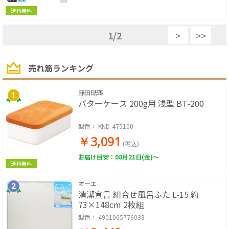
送料無料
1
/
2
>
>>
売れ筋ランキング
野田琺瑯
バターケース 200g用 浅型 BT-200
型番：
KND-475100
￥3,091
(税込)
お届け目安：08月21日(金)～
送料無料
オーエ
清潔宣言 組合せ風呂ふた L-15 約
73×148cm 2枚組
型番：
4901065776038