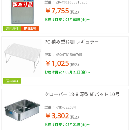
特価】【新品・未使用 表面傷あり】
型番：
ZK-4901065318290
ZK-4901065318290
￥7,755
(税込)
お届け目安：08月08日(土)～
送料無料
即日出荷
PC 積み重ね棚 レギュラー
型番：
4904781500765
￥1,025
(税込)
お届け目安：08月21日(金)～
送料無料
クローバー 18-8 深型 組バット 10号
型番：
KND-022084
￥3,302
(税込)
お届け目安：08月21日(金)～