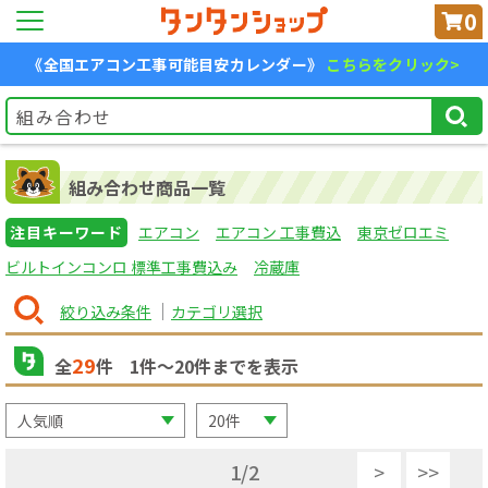
0
《全国エアコン工事可能目安カレンダー》
こちらをクリック>
組み合わせ商品一覧
注目キーワード
エアコン
エアコン 工事費込
東京ゼロエミ
ビルトインコンロ 標準工事費込み
冷蔵庫
絞り込み条件
カテゴリ選択
29
全
件
1
件〜
20
件までを表示
1
/
2
>
>>