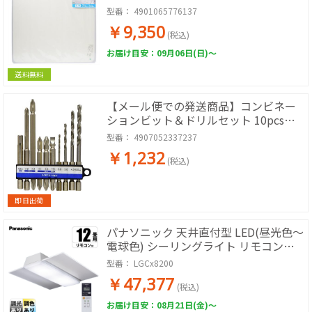
型番：
4901065776137
￥9,350
(税込)
お届け目安：09月06日(日)～
送料無料
【メール便での発送商品】コンビネー
ションビット＆ドリルセット 10pcs
(EARTH MAN)
型番：
4907052337237
￥1,232
(税込)
即日出荷
パナソニック 天井直付型 LED(昼光色～
電球色) シーリングライト リモコン調
光・リモコン調色・カチットF パネル
型番：
LGCx8200
付型
￥47,377
(税込)
お届け目安：08月21日(金)～