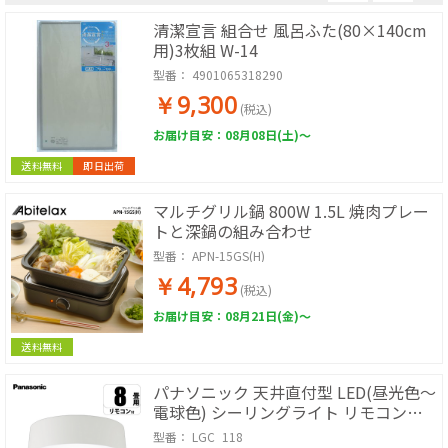
清潔宣言 組合せ 風呂ふた(80×140cm
用)3枚組 W-14
型番：
4901065318290
￥9,300
(税込)
お届け目安：08月08日(土)～
送料無料
即日出荷
マルチグリル鍋 800W 1.5L 焼肉プレー
トと深鍋の組み合わせ
型番：
APN-15GS(H)
￥4,793
(税込)
お届け目安：08月21日(金)～
送料無料
パナソニック 天井直付型 LED(昼光色～
電球色) シーリングライト リモコン調
光・リモコン調色 ～6/8畳
型番：
LGC_118_