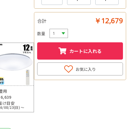
￥12,679
合計
数量
カートに入れる
お気に入り
2畳用
6,639
届け目安
26/08/23(日) ～