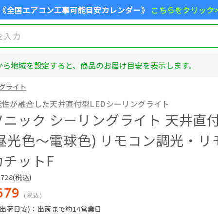
《全国エアコン工事可能目安カレンダー》
こちらをクリック
から地域を設定すると、商品のお届け目安を表示します。
グライト
能性が融合した天井直付型LEDシーリングライト
ソニック シーリングライト 天井直
(昼光色～電球色) リモコン調光・
カチットF
728
(税込)
679
(税込)
(出荷目安)：出荷まで約14営業日