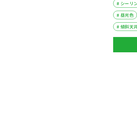
# シーリ
# 昼光色
# 傾斜天