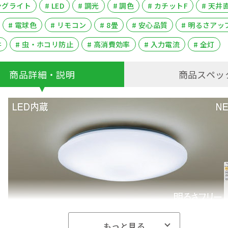
ングライト
# LED
# 調光
# 調色
# カチットF
# 天井
# 電球色
# リモコン
# 8畳
# 安心品質
# 明るさアッ
井
# 虫・ホコリ防止
# 高消費効率
# 入力電流
# 全灯
商品詳細・説明
商品スペッ
もっと見る