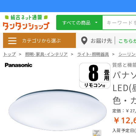
すべての商品
お届け先
カテゴリから選ぶ
こちら
トップ
照明･家具･インテリア
ライト･照明器具
シーリン
質感と機
パナ
LED
色・
定価：￥27,
￥12,
入荷予定日