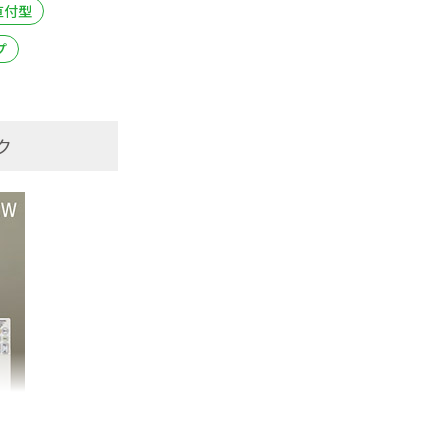
直付型
プ
ク