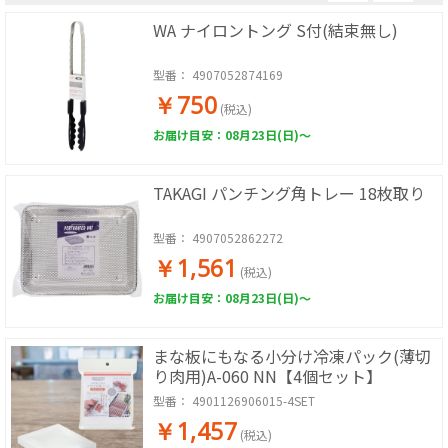
WA ナイロントング S付(結束無し)
型番：
4907052874169
￥750
(税込)
お届け目安：08月23日(日)～
TAKAGI パンチング角トレー 18枚取り
型番：
4907052862272
￥1,561
(税込)
お届け目安：08月23日(日)～
まな板にもなる小分け冷凍パック(薄切
り肉用)A-060 NN【4個セット】
型番：
4901126906015-4SET
￥1,457
(税込)