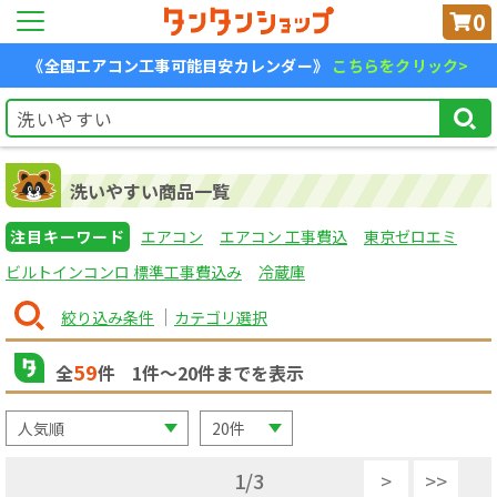
0
《全国エアコン工事可能目安カレンダー》
こちらをクリック>
洗いやすい商品一覧
注目キーワード
エアコン
エアコン 工事費込
東京ゼロエミ
ビルトインコンロ 標準工事費込み
冷蔵庫
絞り込み条件
カテゴリ選択
59
全
件
1
件〜
20
件までを表示
1
/
3
>
>>