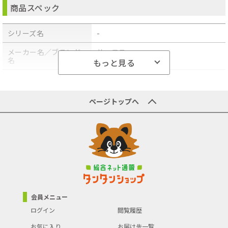
●沖縄・離島への配送料金は別途見積もり（配送不可の場合も有）
商品スペック
となりますのでご了承ください。
シリーズ名
-
メーカー名／ブランド
サーモス
名
もっと見る
商品型番／製品番号
JDP-501-FG
原産国／製造国
-
ページトップへ
商品の主な色
グリーン
商品の分類
食器・カトラリー・グラス
会員メニュー
ログイン
閲覧履歴
お気に入り
お届け先一覧