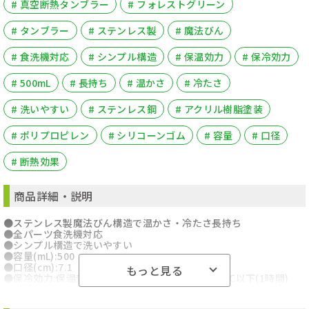
# 真空断熱タンブラー
# フォレストグリーン
# タンブラー
# ステンレス製
# 魔法びん
# 食洗機対応
# シンプル構造
# 保温効力
# 保冷効力
# 500mL
# 長持ち
# 温かさ
# 冷たさ
# 洗いやすい
# ステンレス鋼
# アクリル樹脂塗装
# ポリプロピレン
# シリコーンゴム
# 容量
# 口径
# 断熱効果
商品詳細・説明
●ステンレス製魔法びん構造で温かさ・冷たさ長持ち
●全パーツ食洗機対応
●シンプル構造で洗いやすい
●容量(mL):500
●口径(cm):7.1
もっと見る
●保冷効力:保温効力:76℃以上(1時間)/保冷効力:7℃以下(1時間)
●材質:本体:ステンレス鋼(アクリル樹脂塗装)/フタ本体:ポリプロピ
レン/フタスライド:ポリプロピレン/パッキン:シリコーンゴム