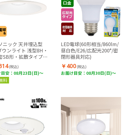
ソニック 天井埋込型
LED電球(60形相当/860lm/
Dダウンライト 浅型8H・
昼白色/E26/広配光200°/密
密SB形・拡散タイプ
閉形器具対応)
ルド配光) 埋込穴φ100
314
￥400
(税込)
(税込)
電球60形1灯器具相当
目安：08月23日(日)～
お届け目安：08月30日(日)～
無料