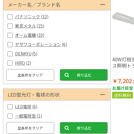
メーカー名／ブランド名
パナソニック
(32)
東京メタル
(15)
オーム電機
(10)
ヤザワコーポレーション
(6)
DENKYU
(5)
40W灯相
HIRO
(2)
ス照明ト
全条件をクリア
絞り込む
￥7,202
お届け目安：
LED蛍光灯・電球の形状
送料無料
LED電球
(6)
一般電球型
(1)
全条件をクリア
絞り込む