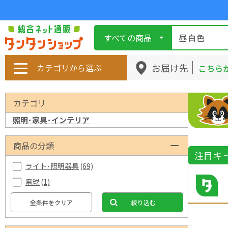
すべての商品
お届け先
カテゴリから選ぶ
こちら
カテゴリ
照明･家具･インテリア
商品の分類
注目キ
ライト･照明器具
(69)
電球
(1)
全条件をクリア
絞り込む