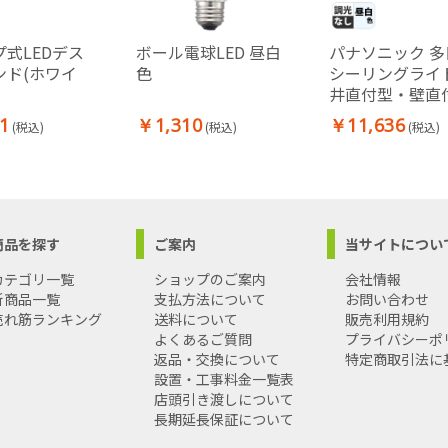
式LEDデス
ボール電球LED 昼白
パナソニック 多
ンド(ホワイ
色
シーリングライト
井直付型・壁直
LED 拡散タイプ 
1
￥1,310
￥11,636
(税込)
(税込)
(税込)
光灯32形1灯器
当
商品を探す
ご案内
当サイトについ
カテゴリ一覧
ショップのご案内
会社情報
新商品一覧
支払方法について
お問い合わせ
売れ筋ランキング
送料について
販売利用規約
よくあるご質問
プライバシーポ
返品・交換について
特定商取引法に
設置・工事料金一覧表
店頭引き渡しについて
長期延長保証について