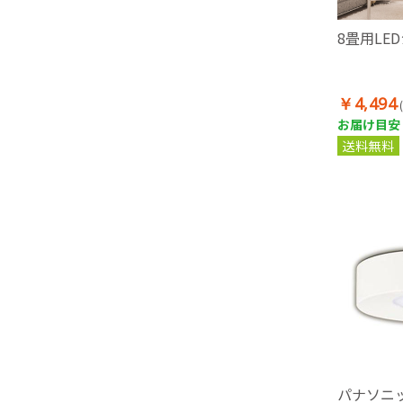
8畳用LE
￥4,494
お届け目安：
送料無料
パナソニ