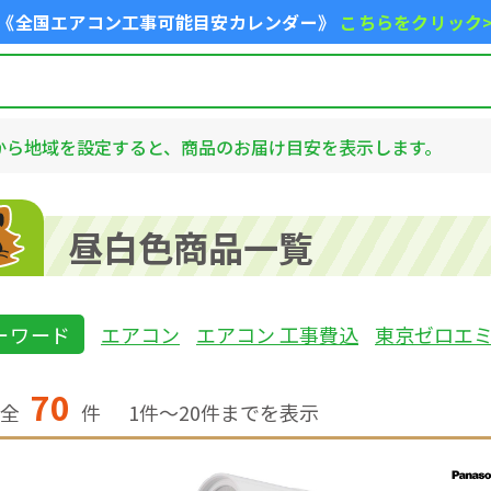
《全国エアコン工事可能目安カレンダー》
こちらをクリック
から地域を設定すると、商品のお届け目安を表示します。
昼白色商品一覧
ーワード
エアコン
エアコン 工事費込
東京ゼロエ
70
全
件
1
件〜
20
件までを表示