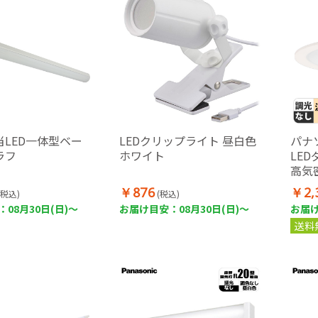
当LED一体型ベー
LEDクリップライト 昼白色
パナ
ラフ
ホワイト
LE
高気
(マイ
￥876
￥2,
(税込)
(税込)
白熱
08月30日(日)～
お届け目安：08月30日(日)～
お届け
送料