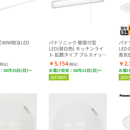
40W相当LED
パナソニック 壁直付型
パナ
LED(昼白色) キッチンライ
LE
ト 拡散タイプ プルスイッチ
高気
付 直管形蛍光灯1灯器具相
(マイ
￥5,154
￥2,
(税込)
(税込)
当
白熱
08月30日(日)～
お届け目安：08月23日(日)～
お届け
送料無料
送料