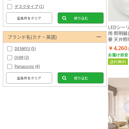
デスクタイプ
(1)
全条件をクリア
絞り込む
LEDシー
用 照明器具
ブランド名(カナ・英語)
要 天井照
￥4,260
DENKYU
(5)
お届け目安：
OHM
(3)
送料無料
Panasonic
(4)
全条件をクリア
絞り込む