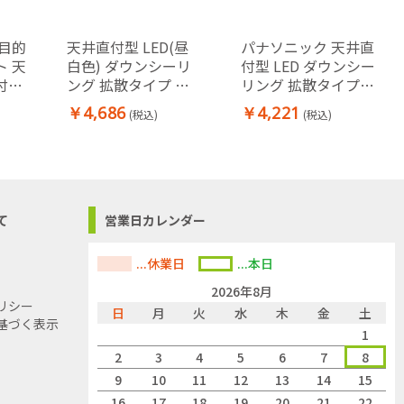
目的
天井直付型 LED(昼
パナソニック 天井直
 天
白色) ダウンシーリ
付型 LED ダウンシー
付型
ング 拡散タイプ 小
リング 拡散タイプ
Hf蛍
型 白熱電球60形1灯
小型 白熱電球60形1
￥4,686
￥4,221
(税込)
(税込)
具相
器具相当
灯器具相当
て
営業日カレンダー
...休業日
...本日
2026年8月
リシー
日
月
火
水
木
金
土
基づく表示
1
2
3
4
5
6
7
8
9
10
11
12
13
14
15
16
17
18
19
20
21
22