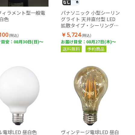
Dフィラメント型一般電
パナソニック 小型シーリン
昼白色
グライト 天井直付型 LED
拡散タイプ・シーリングユ
ニ方式 白熱電球60/100形相
100
￥5,724
(税込)
(税込)
当
目安：08月30日(日)～
お届け目安：08月27日(木)～
送料無料
予約商品
ル電球LED 昼白色
ヴィンテージ電球LED 昼白