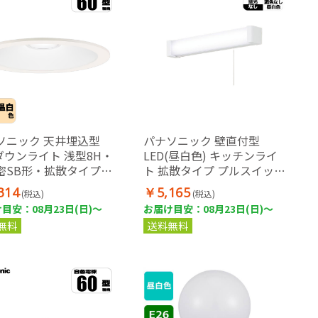
ソニック 天井埋込型
パナソニック 壁直付型
Dダウンライト 浅型8H・
LED(昼白色) キッチンライ
密SB形・拡散タイプ
ト 拡散タイプ プルスイッチ
ルド配光) 埋込穴φ100
付 直管形蛍光灯1灯器具相
314
￥5,165
(税込)
(税込)
電球60形1灯器具相当
当
目安：08月23日(日)～
お届け目安：08月23日(日)～
無料
送料無料