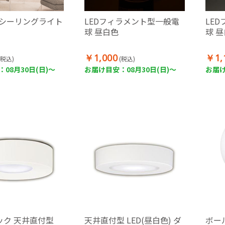
Dシーリングライト
LEDフィラメント型一般電
LE
球 昼白色
球 
￥1,000
￥1,
(税込)
(税込)
08月30日(日)～
お届け目安：08月30日(日)～
お届け
ック 天井直付型
天井直付型 LED(昼白色) ダ
ボー