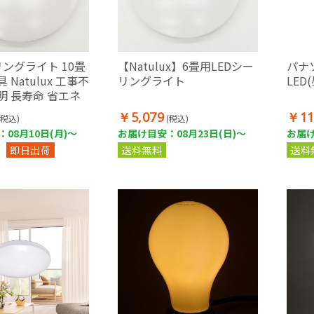
リングライト 10畳
【Natulux】6畳用LEDシー
パナ
 Natulux 工事不
リングライト
LED
明 長寿命 省エネ
￥5,079
￥11
(税込)
(税込)
08月10日(月)～
お届け目安：08月23日(日)～
お届け
即日出荷
送料無料
送料