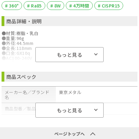
# 360°
# Ra85
# 8W
# 4万時間
# CISPR15
商品詳細・説明
●材質:樹脂・乳白
●重量:96g
●外径:44.5mm
●全長:118mm
●口金:GX10q
もっと見る
●AC100-240V
●消費電力:8W
●配光角度:360°
●光源色:昼白色
商品スペック
●色温度:5000K
●全光束:1080/lm
●Ra85
メーカー名／ブランド
東京メタル
●定格寿命:4万時間
名
●FDL18型用
●特徴:CISPR15
●注:調光・密閉・断熱材器具不可
商品型番／製品番号
LEFDL18-N-TM
もっと見る
●注:要電源工事
●沖縄・離島への配送料金は別途見積もり（配送不可の場合も有）
原産国／製造国
-
となりますのでご了承ください。
商品の主な色
-
ページトップへ