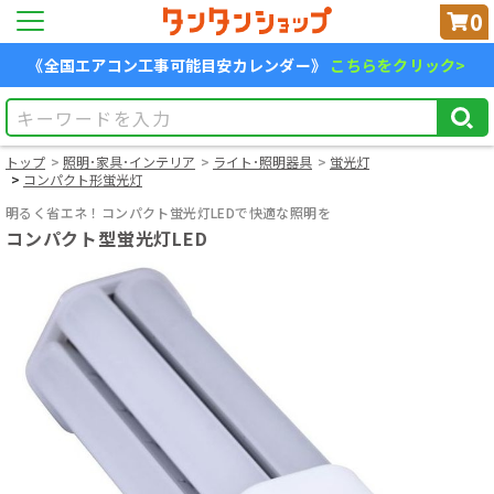
0
《全国エアコン工事可能目安カレンダー》
こちらをクリック>
トップ
照明･家具･インテリア
ライト･照明器具
蛍光灯
コンパクト形蛍光灯
明るく省エネ！コンパクト蛍光灯LEDで快適な照明を
コンパクト型蛍光灯LED