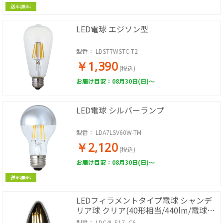
送料無料
LED電球 エジソン型
型番：
LDST7WSTC-T2
￥1,390
(税込)
お届け目安：08月30日(日)～
LED電球 シルバーランプ
型番：
LDA7LSV60W-TM
￥2,120
(税込)
お届け目安：08月30日(日)～
送料無料
LEDフィラメントタイプ電球 シャンデ
リア球 クリア(40形相当/440lm/電球
色/E17/全方向配光310°)
型番：
LDC4L-E17_C6