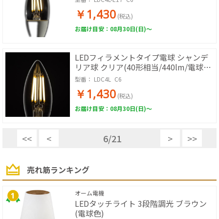
￥1,430
(税込)
お届け目安：08月30日(日)～
LEDフィラメントタイプ電球 シャンデ
リア球 クリア(40形相当/440lm/電球
色/E26/全方向配光310°)
型番：
LDC4L_C6
￥1,430
(税込)
お届け目安：08月30日(日)～
<<
<
6
/
21
>
>>
売れ筋ランキング
オーム電機
LEDタッチライト 3段階調光 ブラウン
(電球色)