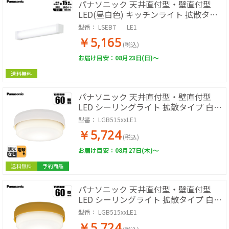
パナソニック 天井直付型・壁直付型
LED(昼白色) キッチンライト 拡散タイ
プ・両面化粧タイプ 直管形蛍光灯1灯
型番：
LSEB7___LE1
器具相当
￥5,165
(税込)
お届け目安：08月23日(日)～
送料無料
パナソニック 天井直付型・壁直付型
LED シーリングライト 拡散タイプ 白熱
電球60形1灯器具相当
型番：
LGB515xxLE1
￥5,724
(税込)
お届け目安：08月27日(木)～
送料無料
予約商品
パナソニック 天井直付型・壁直付型
LED シーリングライト 拡散タイプ 白熱
電球60形1灯器具相当
型番：
LGB515xxLE1
￥5,724