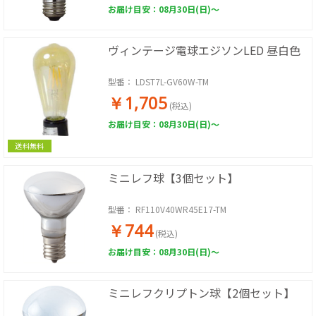
お届け目安：08月30日(日)～
ヴィンテージ電球エジソンLED 昼白色
型番：
LDST7L-GV60W-TM
￥1,705
(税込)
お届け目安：08月30日(日)～
送料無料
ミニレフ球【3個セット】
型番：
RF110V40WR45E17-TM
￥744
(税込)
お届け目安：08月30日(日)～
ミニレフクリプトン球【2個セット】