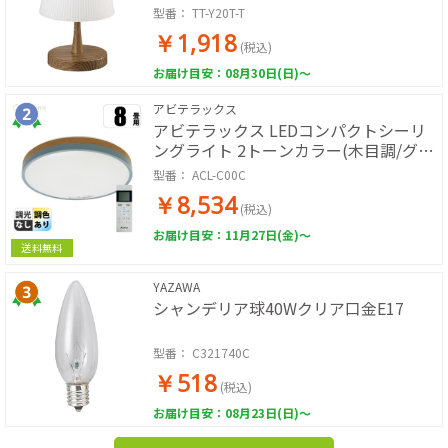
型番：
TT-Y20T-T
￥1,918
(税込)
お届け目安：08月30日(日)～
アビテラックス
アビテラックス LEDコンパクトシーリ
ングライト 2トーンカラー(木目調/グレ
ー) 調光調色
型番：
ACL-C00C
￥8,534
(税込)
お届け目安：11月27日(金)～
送料無料
YAZAWA
シャンデリア球40Wクリア口金E17
型番：
C321740C
￥518
(税込)
お届け目安：08月23日(日)～