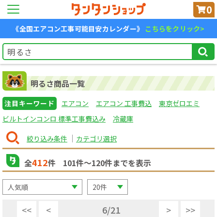
0
《全国エアコン工事可能目安カレンダー》
こちらをクリック>
明るさ商品一覧
注目キーワード
エアコン
エアコン 工事費込
東京ゼロエミ
ビルトインコンロ 標準工事費込み
冷蔵庫
絞り込み条件
カテゴリ選択
412
全
件
101
件〜
120
件までを表示
<<
<
6
/
21
>
>>