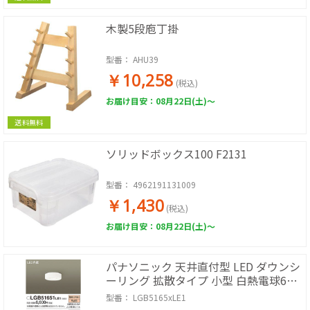
木製5段庖丁掛
型番：
AHU39
￥10,258
(税込)
お届け目安：08月22日(土)～
送料無料
ソリッドボックス100 F2131
型番：
4962191131009
￥1,430
(税込)
お届け目安：08月22日(土)～
パナソニック 天井直付型 LED ダウンシ
ーリング 拡散タイプ 小型 白熱電球60
形1灯器具相当
型番：
LGB5165xLE1