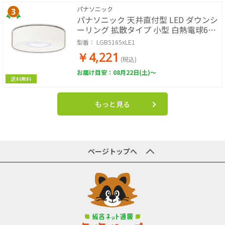
パナソニック
パナソニック 天井直付型 LED ダウンシ
ーリング 拡散タイプ 小型 白熱電球60
形1灯器具相当
型番：
LGB5165xLE1
￥4,221
(税込)
お届け目安：08月22日(土)～
送料無料
もっと見る
ページトップへ