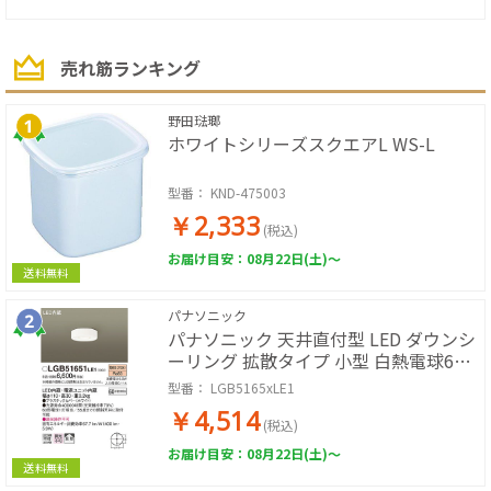
売れ筋ランキング
野田琺瑯
ホワイトシリーズスクエアL WS-L
型番：
KND-475003
￥2,333
(税込)
お届け目安：08月22日(土)～
送料無料
パナソニック
パナソニック 天井直付型 LED ダウンシ
ーリング 拡散タイプ 小型 白熱電球60
形1灯器具相当
型番：
LGB5165xLE1
￥4,514
(税込)
お届け目安：08月22日(土)～
送料無料