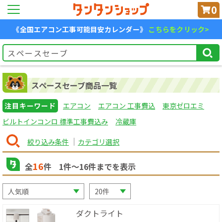
0
《全国エアコン工事可能目安カレンダー》
こちらをクリック>
スペースセーブ商品一覧
注目キーワード
エアコン
エアコン 工事費込
東京ゼロエミ
ビルトインコンロ 標準工事費込み
冷蔵庫
絞り込み条件
カテゴリ選択
16
全
件
1
件〜
16
件までを表示
ダクトライト