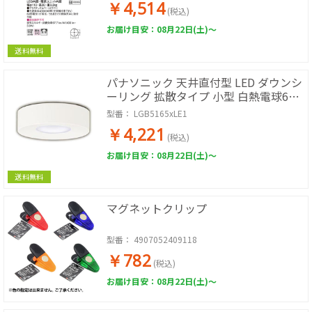
￥4,514
(税込)
お届け目安：08月22日(土)～
送料無料
パナソニック 天井直付型 LED ダウンシ
ーリング 拡散タイプ 小型 白熱電球60
形1灯器具相当
型番：
LGB5165xLE1
￥4,221
(税込)
お届け目安：08月22日(土)～
送料無料
マグネットクリップ
型番：
4907052409118
￥782
(税込)
お届け目安：08月22日(土)～