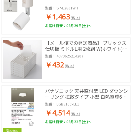
型番：
SP-E2601WH
￥1,463
(税込)
お届け目安：08月29日(土)～
【メール便での発送商品】 ブリックス
仕切板 ミドルL用 2枚組 W(ホワイト)
9102
型番：
4979625214207
￥432
(税込)
パナソニック 天井直付型 LED ダウンシ
ーリング 拡散タイプ 小型 白熱電球60
形1灯器具相当
型番：
LGB5165xLE1
￥4,514
(税込)
お届け目安：08月22日(土)～
送料無料