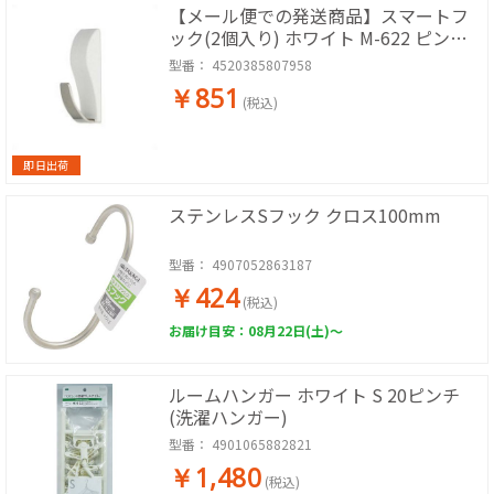
【メール便での発送商品】スマートフ
ック(2個入り) ホワイト M-622 ピンフ
ック おしゃれ 石膏ボード
型番：
4520385807958
￥851
(税込)
即日出荷
ステンレスSフック クロス100mm
型番：
4907052863187
￥424
(税込)
お届け目安：08月22日(土)～
ルームハンガー ホワイト S 20ピンチ
(洗濯ハンガー)
型番：
4901065882821
￥1,480
(税込)