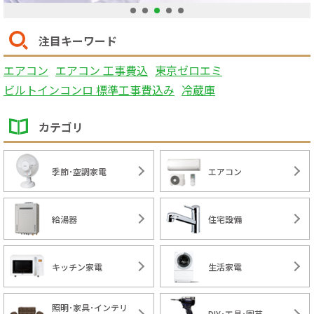
1
2
3
4
5
注目キーワード
エアコン
エアコン 工事費込
東京ゼロエミ
ビルトインコンロ 標準工事費込み
冷蔵庫
カテゴリ
季節･空調家電
エアコン
給湯器
住宅設備
キッチン家電
生活家電
照明･家具･インテリ
DIY･工具･園芸