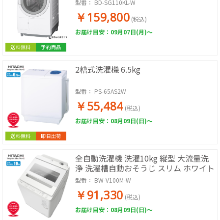
(ホワイト)【日本製】
型番：
BD-SG110KL-W
￥159,800
(税込)
お届け目安：09月07日(月)～
送料無料
予約商品
2槽式洗濯機 6.5kg
型番：
PS-65AS2W
￥55,484
(税込)
お届け目安：08月09日(日)～
送料無料
即日出荷
全自動洗濯機 洗濯10kg 縦型 大流量洗
浄 洗濯槽自動おそうじ スリム ホワイト
型番：
BW-V100M-W
￥91,330
(税込)
お届け目安：08月09日(日)～