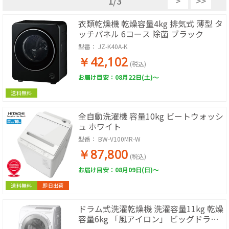
1
/
3
>
>>
衣類乾燥機 乾燥容量4kg 排気式 薄型 タ
ッチパネル 6コース 除菌 ブラック
型番：
JZ-K40A-K
￥42,102
(税込)
お届け目安：08月22日(土)～
送料無料
全自動洗濯機 容量10kg ビートウォッシ
ュ ホワイト
型番：
BW-V100MR-W
￥87,800
(税込)
お届け目安：08月09日(日)～
送料無料
即日出荷
ドラム式洗濯乾燥機 洗濯容量11kg 乾燥
容量6kg 「風アイロン」 ビッグドラム