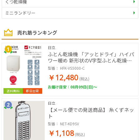
くつ乾燥機
ミニランドリー
売れ筋ランキング
日立
ふとん乾燥機 「アッとドライ」ハイパ
ワー暖め 新形状のV字型ふとん乾燥ア
タッチメント くつ乾燥 ダニ対策 消臭
型番：
HFK-VS5000-C
(アイボリー)
￥12,480
(税込)
お届け目安：08月09日(日)～
送料無料
即日出荷
日立
【メール便での発送商品】 糸くずネッ
ト
型番：
NET-KD9SV
￥1,108
(税込)