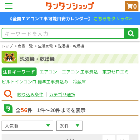
0
《全国エアコン工事可能目安カレンダー》
こちらをクリック>
トップ
商品一覧
生活家電
洗濯機・乾燥機
洗濯機・乾燥機
注目キーワード
エアコン
エアコン 工事費込
東京ゼロエミ
ビルトインコンロ 標準工事費込み
冷蔵庫
絞り込み条件
カテゴリ選択
56
全
件
1
件〜
20
件までを表示