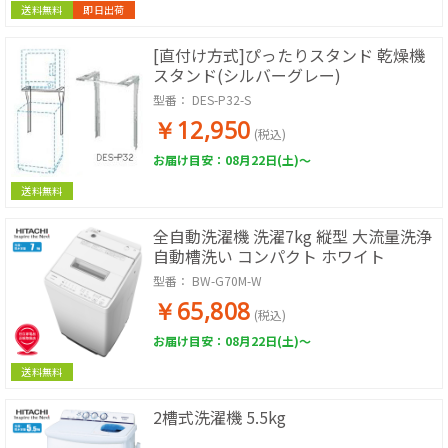
送料無料
即日出荷
[直付け方式]ぴったりスタンド 乾燥機
スタンド(シルバーグレー)
型番：
DES-P32-S
￥12,950
(税込)
お届け目安：08月22日(土)～
送料無料
全自動洗濯機 洗濯7kg 縦型 大流量洗浄
自動槽洗い コンパクト ホワイト
型番：
BW-G70M-W
￥65,808
(税込)
お届け目安：08月22日(土)～
送料無料
2槽式洗濯機 5.5kg