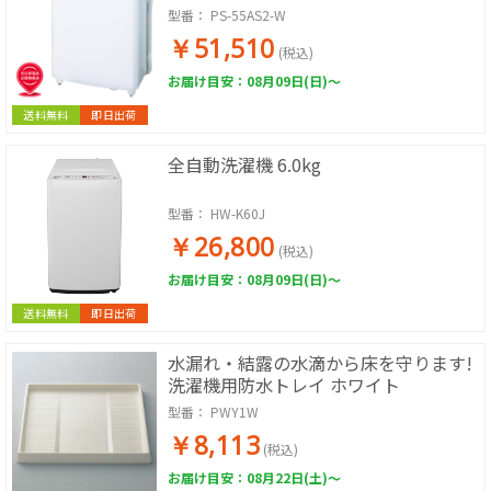
型番：
PS-55AS2-W
￥51,510
(税込)
お届け目安：08月09日(日)～
送料無料
即日出荷
全自動洗濯機 6.0kg
型番：
HW-K60J
￥26,800
(税込)
お届け目安：08月09日(日)～
送料無料
即日出荷
水漏れ・結露の水滴から床を守ります!
洗濯機用防水トレイ ホワイト
型番：
PWY1W
￥8,113
(税込)
お届け目安：08月22日(土)～