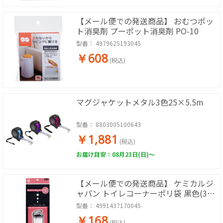
【メール便での発送商品】 おむつポッ
ト消臭剤 プーポット消臭剤 PO-10
型番：
4979625193045
￥608
(税込)
マグジャケットメタル3色25×5.5m
型番：
8803005100643
￥1,881
(税込)
お届け目安：08月23日(日)～
【メール便での発送商品】 ケミカルジ
ャパン トイレコーナーポリ袋 黒色(30
枚入)
型番：
4991437170045
￥168
(税込)