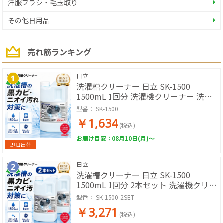
洋服ブラシ・毛玉取り
その他日用品
売れ筋ランキング
日立
洗濯槽クリーナー 日立 SK-1500
1500mL 1回分 洗濯機クリーナー 洗濯
槽洗浄剤 塩素系 黒カビ ニオイ 汚れ対
型番：
SK-1500
策 ステンレス槽 プラスチック槽対応 各
￥1,634
メーカー使用可能 HITACHI
(税込)
お届け目安：08月10日(月)～
即日出荷
日立
洗濯槽クリーナー 日立 SK-1500
1500mL 1回分 2本セット 洗濯機クリー
ナー 洗濯槽洗浄剤 塩素系 黒カビ ニオ
型番：
SK-1500-2SET
イ 汚れ対策 ステンレス槽 プラスチック
￥3,271
槽対応 各メーカー使用可能 HITACHI
(税込)