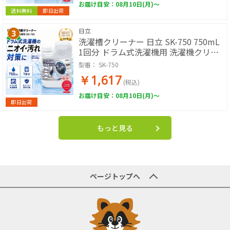
お届け目安：08月10日(月)～
送料無料
即日出荷
日立
洗濯槽クリーナー 日立 SK-750 750mL
1回分 ドラム式洗濯機用 洗濯機クリー
ナー 洗濯槽洗浄剤 塩素系 ニオイ 汚れ
型番：
SK-750
対策 全メーカー使用可能 HITACHI
￥1,617
(税込)
お届け目安：08月10日(月)～
即日出荷
もっと見る
ページトップへ