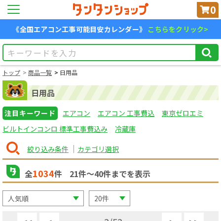
0
《全国エアコン工事可能目安カレンダー》
こちらをクリック>
トップ
商品一覧
日用品
日用品
注目キーワード
エアコン
エアコン 工事費込
東京ゼロエミ
ビルトインコンロ 標準工事費込み
冷蔵庫
絞り込み条件
カテゴリ選択
1034
全
件
21
件〜
40
件までを表示