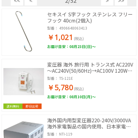
<<
<
2
/
52
>
>>
セキスイ S字フック ステンレス フリー
フック 40cm(2個入)
型番：
4906648063413
￥1,021
(税込)
お届け目安：08月23日(日)～
変圧器 海外 旅行用 トランス式 AC220V
～AC240V(50/60Hz)→AC100V 120W
TS-121E
型番：
TS-121E
￥5,780
(税込)
お届け目安：08月10日(月)～
送料無料
即日出荷
海外国内用型変圧器220-240V/3000VA
海外家電製品の国内使用、日本家電製
品の海外使用のどちらもOK
型番：
NTI-119