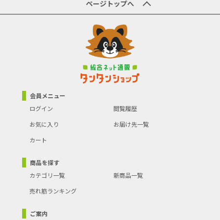
原産国／製造国
-
ページトップへ
商品の主な色
-
商品の分類
生活雑貨
会員メニュー
ログイン
閲覧履歴
お気に入り
お届け先一覧
カート
商品を探す
カテゴリ一覧
新商品一覧
売れ筋ランキング
ご案内