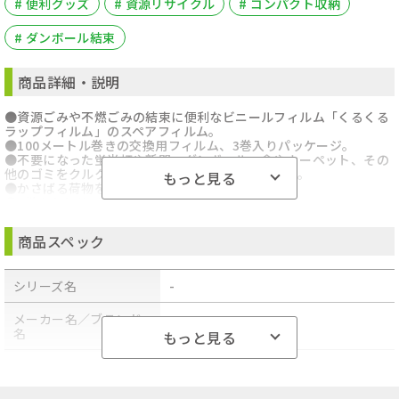
# 便利グッズ
# 資源リサイクル
# コンパクト収納
# ダンボール結束
商品詳細・説明
●資源ごみや不燃ごみの結束に便利なビニールフィルム「くるくる
ラップフィルム」のスペアフィルム。
●100メートル巻きの交換用フィルム、3巻入りパッケージ。
●不要になった蛍光灯や新聞、ダンボール、傘やカーペット、その
他のゴミをクルクル巻いてまとめられる結束テープ。
もっと見る
●かさばる荷物をクルクル巻いてまとめられる。
●1巻あたりサイズ(約)直径7×フィルム幅5cm
●材質:ポリエチレン
●1巻あたり重量(約)110g
商品スペック
●生産国:中国
シリーズ名
-
メーカー名／ブランド
-
名
もっと見る
商品型番／製品番号
-