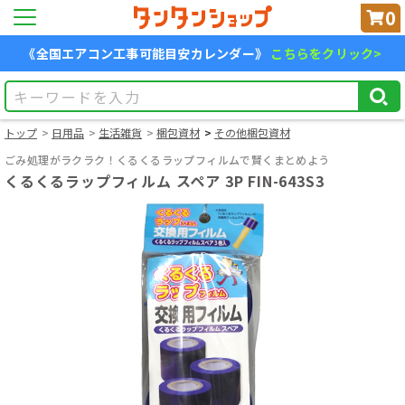
0
《全国エアコン工事可能目安カレンダー》
こちらをクリック>
トップ
日用品
生活雑貨
梱包資材
その他梱包資材
ごみ処理がラクラク！くるくるラップフィルムで賢くまとめよう
くるくるラップフィルム スペア 3P FIN-643S3