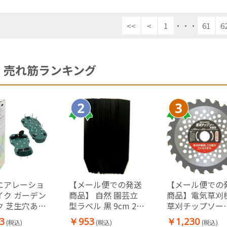
<<
<
1
・・・
61
6
売れ筋ランキング
エアレーショ
【メール便での発送
【メール便での
イク ガーデン
商品】 自然 園芸立
商品】電気草刈
ク 芝生穴あけ
型ラベル 黒 9cm 20
草刈チップソー
業 シューズ
枚入 727695
160mm×24P(E
3
￥953
￥1,230
(税込)
(税込)
(税込)
シューズ
MAN)