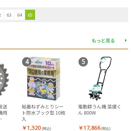
2
63
64
65
もっと見る
4
5
発送
粘着ねずみとりシー
電動耕うん機 菜援く
機用
ト防水ブック型 10枚
ん 800W
入
ARTH
￥1,320
￥17,866
(税込)
(税込)