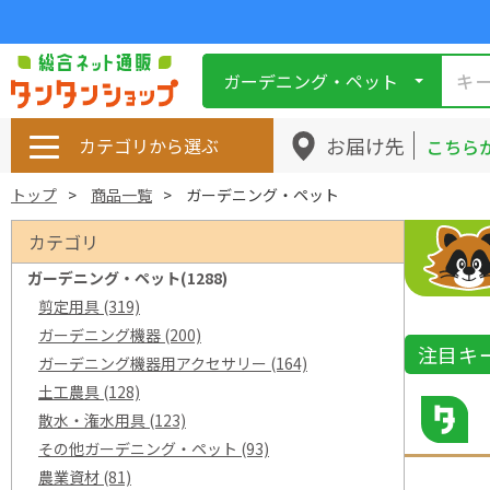
ガーデニング・ペット
お届け先
カテゴリから選ぶ
こちら
トップ
商品一覧
ガーデニング・ペット
カテゴリ
ガーデニング・ペット
(1288)
剪定用具
(319)
ガーデニング機器
(200)
注目キ
ガーデニング機器用アクセサリー
(164)
土工農具
(128)
散水・潅水用具
(123)
その他ガーデニング・ペット
(93)
農業資材
(81)