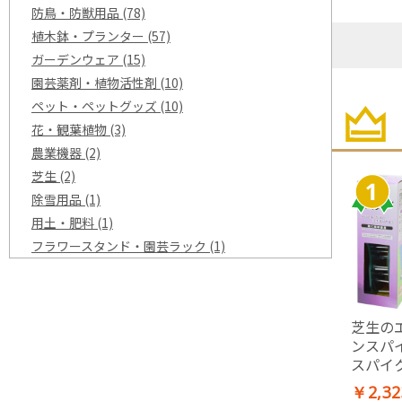
防鳥・防獣用品
(78)
植木鉢・プランター
(57)
ガーデンウェア
(15)
園芸薬剤・植物活性剤
(10)
ペット・ペットグッズ
(10)
花・観葉植物
(3)
農業機器
(2)
芝生
(2)
除雪用品
(1)
用土・肥料
(1)
フラワースタンド・園芸ラック
(1)
芝生の
ンスパ
スパイ
用 農作
￥2,32
園芸 