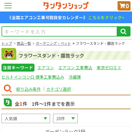
0
《全国エアコン工事可能目安カレンダー》
こちらをクリック>
トップ
商品一覧
ガーデニング・ペット
フラワースタンド・園芸ラック
フラワースタンド・園芸ラック
注目キーワード
エアコン
エアコン 工事費込
東京ゼロエミ
ビルトインコンロ 標準工事費込み
冷蔵庫
絞り込み条件
カテゴリ選択
1
全
件
1
件〜
1
件までを表示
ガーデンラック3段